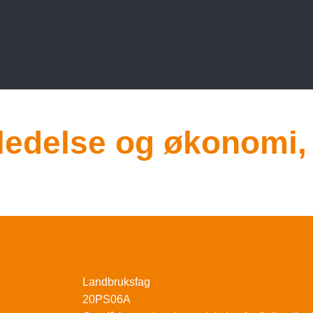
sledelse og økonomi
Landbruksfag
20PS06A