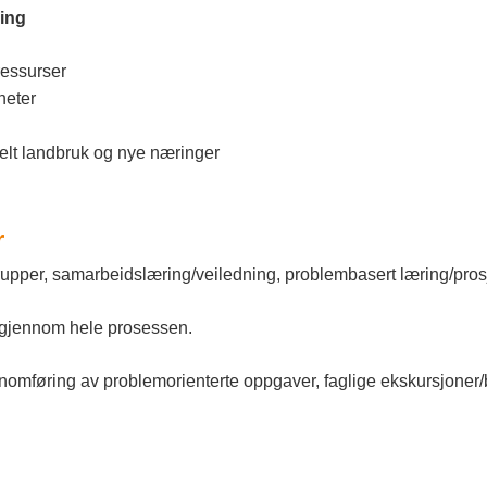
ring
ressurser
heter
elt landbruk og nye næringer
r
grupper, samarbeidslæring/veiledning, problembasert læring/pros
 gjennom hele prosessen.
nomføring av problemorienterte oppgaver, faglige ekskursjoner/