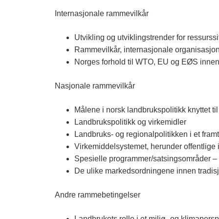
n
Internasjonale rammevilkår
n
l
Utvikling og utviklingstrender for ressurs
Rammevilkår, internasjonale organisasjoner
a
Norges forhold til WTO, EU og EØS innen 
n
Nasjonale rammevilkår
d
e
Målene i norsk landbrukspolitikk knyttet t
Landbrukspolitikk og virkemidler
t
Landbruks- og regionalpolitikken i et fram
Virkemiddelsystemet, herunder offentlige i
Spesielle programmer/satsingsområder – n
De ulike markedsordningene innen tradis
Andre rammebetingelser
Landbrukets rolle i et miljø- og klimapersp