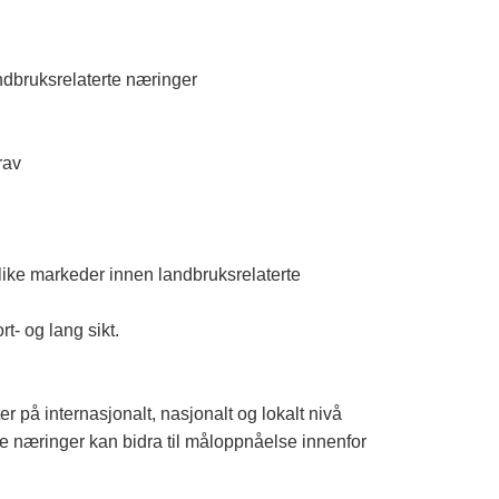
andbruksrelaterte næringer
rav
ulike markeder innen landbruksrelaterte
t- og lang sikt.
r på internasjonalt, nasjonalt og lokalt nivå
ye næringer kan bidra til måloppnåelse innenfor