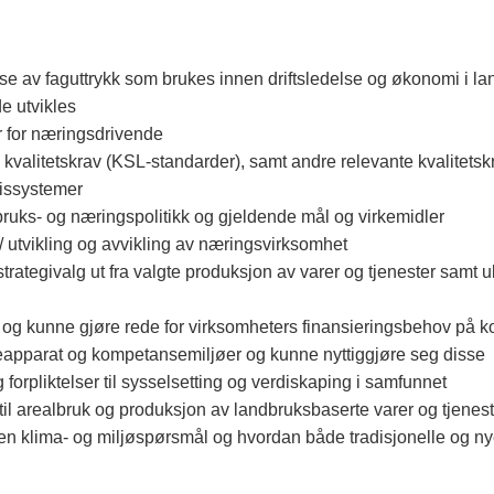
lse av faguttrykk som brukes innen driftsledelse og økonomi i l
e utvikles
er for næringsdrivende
 kvalitetskrav (KSL-standarder), samt andre relevante kvalitetsk
rissystemer
bruks- og næringspolitikk og gjeldende mål og virkemidler
/ utvikling og avvikling av næringsvirksomhet
rategivalg ut fra valgte produksjon av varer og tjenester samt 
r og kunne gjøre rede for virksomheters finansieringsbehov på kor
teapparat og kompetansemiljøer og kunne nyttiggjøre seg disse
orpliktelser til sysselsetting og verdiskaping i samfunnet
til arealbruk og produksjon av landbruksbaserte varer og tjeneste
innen klima- og miljøspørsmål og hvordan både tradisjonelle og n