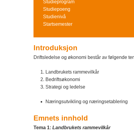
o
Studieprogram
Studiepoeng
g
Studienivå
F
Startsemester
a
g
Introduksjon
s
Driftsledelse og økonomi består av følgende te
k
Landbrukets rammevilkår
o
Bedriftsøkonomi
Strategi og ledelse
l
e
Næringsutvikling og næringsetablering
n
Emnets innhold
I
Tema 1:
Landbrukets rammevilkår