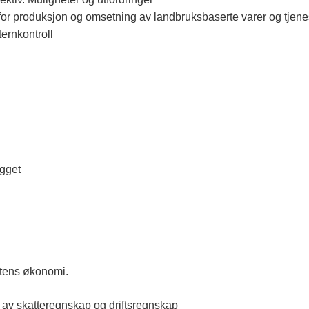
er for produksjon og omsetning av landbruksbaserte varer og tjene
ernkontroll
egget
ftens økonomi.
e av skatteregnskap og driftsregnskap