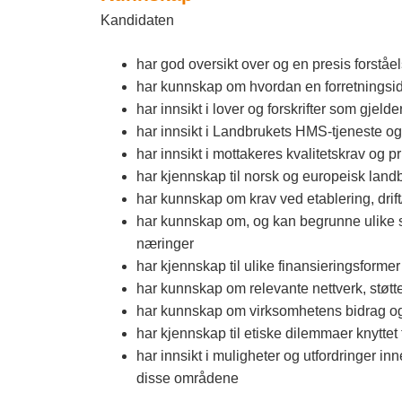
Kandidaten
har god oversikt over og en presis forståe
har kunnskap om hvordan en forretningsid
har innsikt i lover og forskrifter som gjeld
har innsikt i Landbrukets HMS-tjeneste og
har innsikt i mottakeres kvalitetskrav og p
har kjennskap til norsk og europeisk land
har kunnskap om krav ved etablering, drift
har kunnskap om, og kan begrunne ulike st
næringer
har kjennskap til ulike finansieringsforme
har kunnskap om relevante nettverk, støt
har kunnskap om virksomhetens bidrag og f
har kjennskap til etiske dilemmaer knyttet 
har innsikt i muligheter og utfordringer 
disse områdene