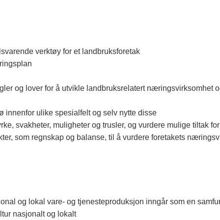
svarende verktøy for et landbruksforetak
eringsplan
egler og lover for å utvikle landbruksrelatert næringsvirksomhet
jø innenfor ulike spesialfelt og selv nytte disse
yrke, svakheter, muligheter og trusler, og vurdere mulige tiltak fo
er, som regnskap og balanse, til å vurdere foretakets næringsvi
jonal og lokal vare- og tjenesteproduksjon inngår som en samf
tur nasjonalt og lokalt