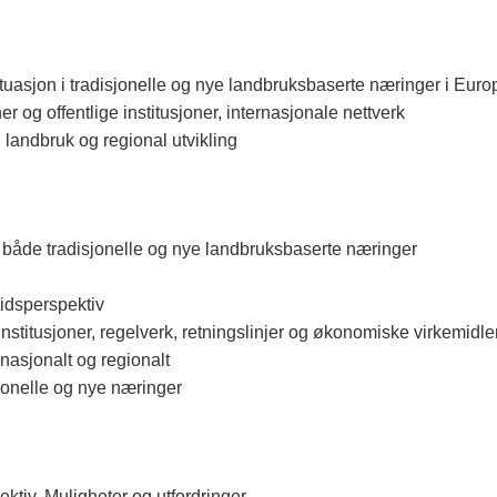
situasjon i tradisjonelle og nye landbruksbaserte næringer i Eur
 og offentlige institusjoner, internasjonale nettverk
landbruk og regional utvikling
il både tradisjonelle og nye landbruksbaserte næringer
tidsperspektiv
nstitusjoner, regelverk, retningslinjer og økonomiske virkemidle
asjonalt og regionalt
jonelle og nye næringer
ektiv. Muligheter og utfordringer