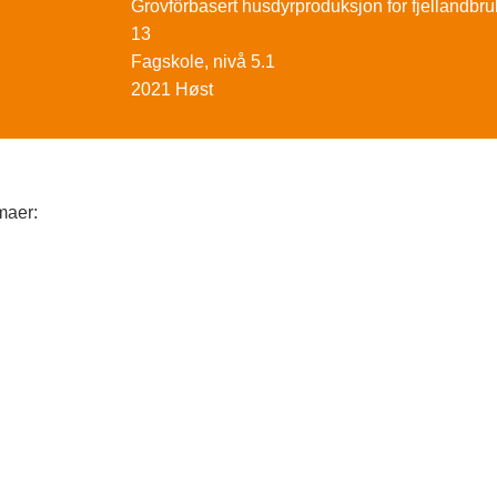
Grovfôrbasert husdyrproduksjon for fjellandbru
13
Fagskole, nivå 5.1
2021 Høst
maer: