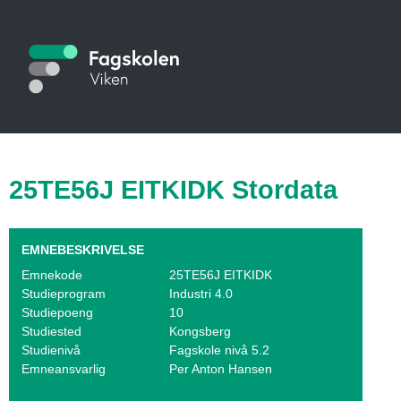
Hopp
til
S
hovedinnhold
t
u
d
i
25TE56J EITKIDK Stordata
e
k
EMNEBESKRIVELSE
a
Emnekode
25TE56J EITKIDK
Studieprogram
Industri 4.0
t
Studiepoeng
10
Studiested
Kongsberg
a
Studienivå
Fagskole nivå 5.2
Emneansvarlig
Per Anton Hansen
l