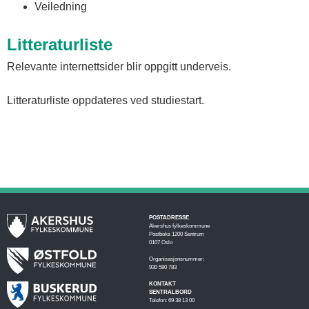
Veiledning
Litteraturliste
Relevante internettsider blir oppgitt underveis.
Litteraturliste oppdateres ved studiestart.
POSTADRESSE
Akershus fylkeskommune
Postboks 1200 Sentrum
0107 Oslo
Organisasjonsnummer:
930 580 783
KONTAKT
SENTRALBORD
Telefon: 69 38 13 00