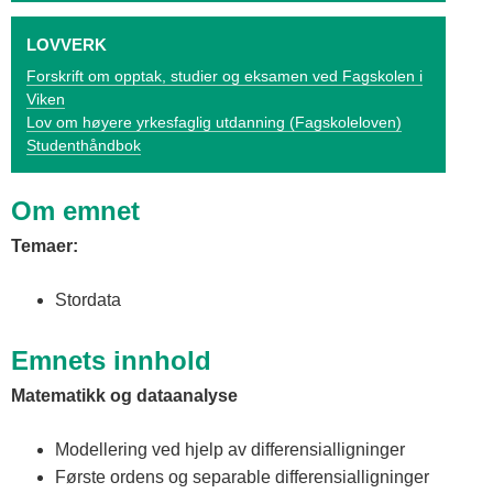
o
LOVVERK
g
Forskrift om opptak, studier og eksamen ved Fagskolen i
V
Viken
Lov om høyere yrkesfaglig utdanning (Fagskoleloven)
i
Studenthåndbok
k
Om emnet
e
Temaer:
n
Stordata
Emnets innhold
Matematikk og dataanalyse
Modellering ved hjelp av differensialligninger
Første ordens og separable differensialligninger