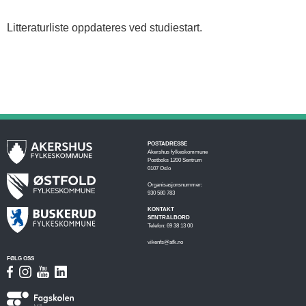
Litteraturliste oppdateres ved studiestart.
POSTADRESSE
Akershus fylkeskommune
Postboks 1200 Sentrum
0107 Oslo
Organisasjonsnummer:
930 580 783
KONTAKT
SENTRALBORD
Telefon: 69 38 13 00
vikenfs@afk.no
FØLG OSS