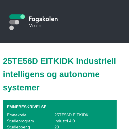
Hopp
til
S
hovedinnhold
t
u
d
i
25TE56D EITKIDK Industriell
e
intelligens og autonome
k
systemer
a
t
EMNEBESKRIVELSE
a
Emnekode
25TE56D EITKIDK
l
Studieprogram
Industri 4.0
Studiepoeng
20