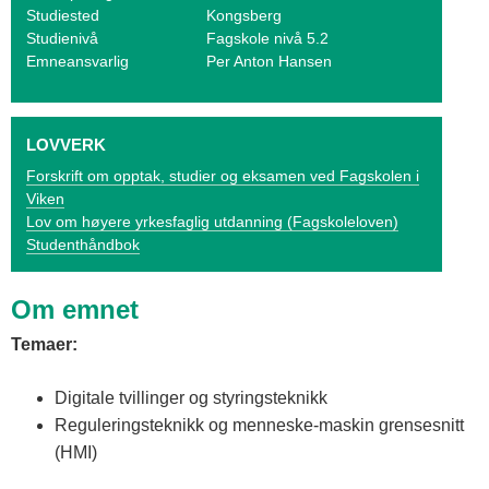
o
Studiested
Kongsberg
Studienivå
Fagskole nivå 5.2
g
Emneansvarlig
Per Anton Hansen
V
i
LOVVERK
k
Forskrift om opptak, studier og eksamen ved Fagskolen i
Viken
e
Lov om høyere yrkesfaglig utdanning (Fagskoleloven)
n
Studenthåndbok
Om emnet
Temaer:
Digitale tvillinger og styringsteknikk
Reguleringsteknikk og menneske-maskin grensesnitt
(HMI)