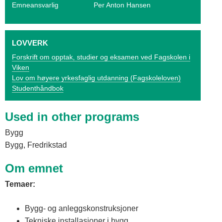
o
Emneansvarlig
Per Anton Hansen
g
V
LOVVERK
i
Forskrift om opptak, studier og eksamen ved Fagskolen i
Viken
k
Lov om høyere yrkesfaglig utdanning (Fagskoleloven)
Studenthåndbok
e
n
Used in other programs
Bygg
Bygg, Fredrikstad
Om emnet
Temaer:
Bygg- og anleggskonstruksjoner
Tekniske installasjoner i bygg