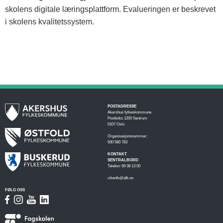
skolens digitale læringsplattform. Evalueringen er beskrevet
i skolens kvalitetssystem.
POSTADRESSE
Akershus fylkeskommune
Postboks 1200 Sentrum
0107 Oslo
Organisasjonsnummer:
930 580 783
KONTAKT
SENTRALBORD
Telefon: 69 38 13 00
vikenfs@afk.no
FØLG OSS