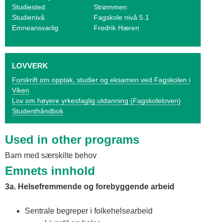
o
Studiested
Strømmen
Studienivå
Fagskole nivå 5.1
g
Emneansvarlig
Fredrik Hæren
V
i
LOVVERK
k
Forskrift om opptak, studier og eksamen ved Fagskolen i
Viken
e
Lov om høyere yrkesfaglig utdanning (Fagskoleloven)
n
Studenthåndbok
Used in other programs
Barn med særskilte behov
Emnets innhold
3a. Helsefremmende og forebyggende arbeid
Sentrale begreper i folkehelsearbeid