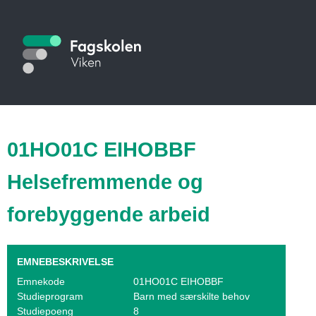
Hopp
til
S
hovedinnhold
t
u
d
i
01HO01C EIHOBBF
e
Helsefremmende og
k
forebyggende arbeid
a
t
EMNEBESKRIVELSE
a
Emnekode
01HO01C EIHOBBF
l
Studieprogram
Barn med særskilte behov
Studiepoeng
8