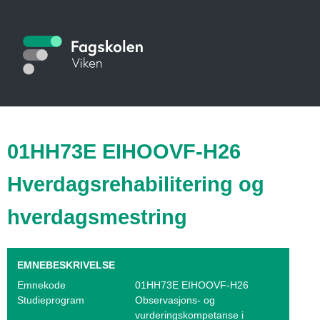
Hopp
til
S
hovedinnhold
t
u
d
i
01HH73E EIHOOVF-H26
e
Hverdagsrehabilitering og
k
hverdagsmestring
a
t
EMNEBESKRIVELSE
a
Emnekode
01HH73E EIHOOVF-H26
l
Studieprogram
Observasjons- og
vurderingskompetanse i