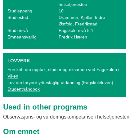
o
helsetjenesten
Studiepoeng
10
g
Studiested
Drammen, Kjeller, Indre
V
Østfold, Fredrikstad
Studienivå
Fagskole nivå 5.1
i
Emneansvarlig
Fredrik Hæren
k
e
LOVVERK
n
Forskrift om opptak, studier og eksamen ved Fagskolen i
Viken
Lov om høyere yrkesfaglig utdanning (Fagskoleloven)
Studenthåndbok
Used in other programs
Observasjons- og vurderingskompetanse i helsetjenesten
Om emnet