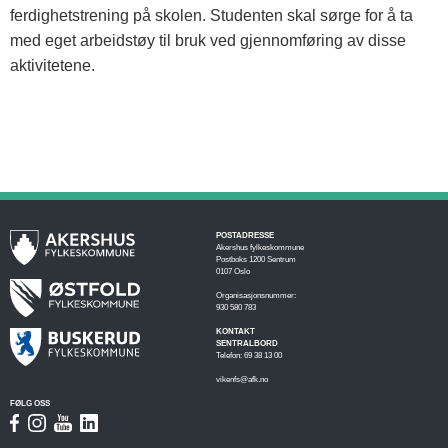
ferdighetstrening på skolen. Studenten skal sørge for å ta
med eget arbeidstøy til bruk ved gjennomføring av disse
aktivitetene.
POSTADRESSE
Akershus fylkeskommune
Postboks 1200 Sentrum
0107 Oslo
Organisasjonsnummer:
930 580 783
KONTAKT
SENTRALBORD
Telefon: 69 38 13 00
vikenfs@afk.no
FØLG OSS