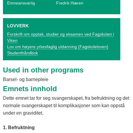
o
Emneansvarlig
Fredrik Hæren
g
V
LOVVERK
i
Forskrift om opptak, studier og eksamen ved Fagskolen i
Viken
k
Lov om høyere yrkesfaglig utdanning (Fagskoleloven)
Studenthåndbok
e
n
Used in other programs
Barsel- og barnepleie
Emnets innhold
Dette emnet tar for seg svangerskapet, fra befruktning og det
normale svangerskapet til komplikasjoner som kan oppstå
under en graviditet.
1. Befruktning