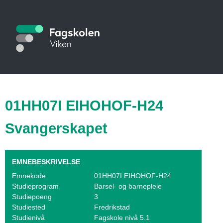
Hopp
til
S
hovedinnhold
t
u
d
i
01HH07I EIHOHOF-H24
e
Svangerskapet
k
a
EMNEBESKRIVELSE
t
Emnekode
01HH07I EIHOHOF-H24
Studieprogram
Barsel- og barnepleie
a
Studiepoeng
3
l
Studiested
Fredrikstad
Studienivå
Fagskole nivå 5.1