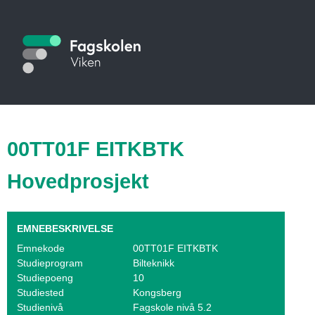
Hopp
til
S
hovedinnhold
t
u
d
i
00TT01F EITKBTK
e
Hovedprosjekt
k
a
EMNEBESKRIVELSE
t
Emnekode
00TT01F EITKBTK
Studieprogram
Bilteknikk
a
Studiepoeng
10
l
Studiested
Kongsberg
Studienivå
Fagskole nivå 5.2