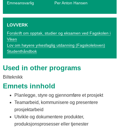
o
Emneansvarlig
Per Anton Hansen
g
V
LOVVERK
i
Forskrift om opptak, studier og eksamen ved Fagskolen i
Viken
k
Lov om høyere yrkesfaglig utdanning (Fagskoleloven)
Studenthåndbok
e
n
Used in other programs
Bilteknikk
Emnets innhold
Planlegge, styre og gjennomføre et prosjekt
Teamarbeid, kommunisere og presentere
prosjektarbeid
Utvikle og dokumentere produkter,
produksjonsprosesser eller tjenester