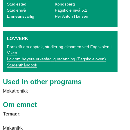
o
Studiested
Kongsberg
Studienivå
Fagskole nivå 5.2
g
Emneansvarlig
Per Anton Hansen
V
i
LOVVERK
k
Forskrift om opptak, studier og eksamen ved Fagskolen i
Viken
e
Lov om høyere yrkesfaglig utdanning (Fagskoleloven)
n
Studenthåndbok
Used in other programs
Mekatronikk
Om emnet
Temaer:
Mekanikk