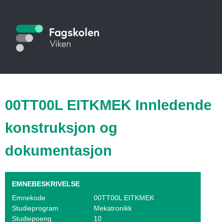
Hopp
til
S
hovedinnhold
t
u
d
i
00TT00L EITKMEK Innledende
e
konstruksjon og
k
dokumentasjon
a
t
EMNEBESKRIVELSE
a
Emnekode
00TT00L EITKMEK
l
Studieprogram
Mekatronikk
Studiepoeng
10