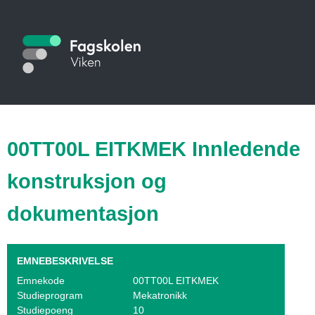
Hopp
til
S
hovedinnhold
t
u
d
i
00TT00L EITKMEK Innledende
e
konstruksjon og
k
dokumentasjon
a
t
EMNEBESKRIVELSE
a
Emnekode
00TT00L EITKMEK
l
Studieprogram
Mekatronikk
Studiepoeng
10