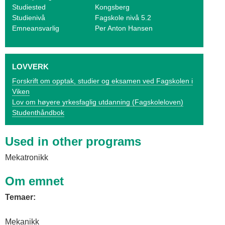
o
Studiested
Kongsberg
Studienivå
Fagskole nivå 5.2
g
Emneansvarlig
Per Anton Hansen
V
i
LOVVERK
k
Forskrift om opptak, studier og eksamen ved Fagskolen i
Viken
e
Lov om høyere yrkesfaglig utdanning (Fagskoleloven)
n
Studenthåndbok
Used in other programs
Mekatronikk
Om emnet
Temaer:
Mekanikk