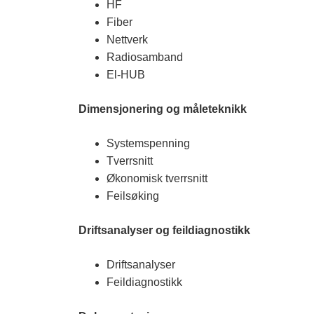
HF
Fiber
Nettverk
Radiosamband
El-HUB
Dimensjonering og måleteknikk
Systemspenning
Tverrsnitt
Økonomisk tverrsnitt
Feilsøking
Driftsanalyser og feildiagnostikk
Driftsanalyser
Feildiagnostikk