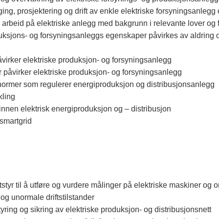
ing, prosjektering og drift av enkle elektriske forsyningsanleg
 arbeid på elektriske anlegg med bakgrunn i relevante lover og fo
ksjons- og forsyningsanleggs egenskaper påvirkes av aldring og
rker elektriske produksjon- og forsyningsanlegg
påvirker elektriske produksjon- og forsyningsanlegg
 normer som regulerer energiproduksjon og distribusjonsanlegg
kling
nnen elektrisk energiproduksjon og – distribusjon
 smartgrid
tstyr til å utføre og vurdere målinger på elektriske maskiner og 
 og unormale driftstilstander
yring og sikring av elektriske produksjon- og distribusjonsnett