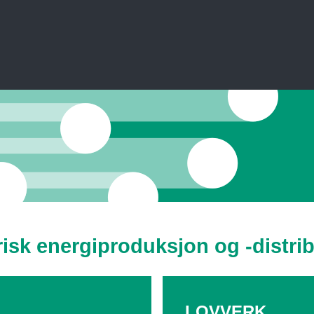
isk energiproduksjon og -distri
LOVVERK