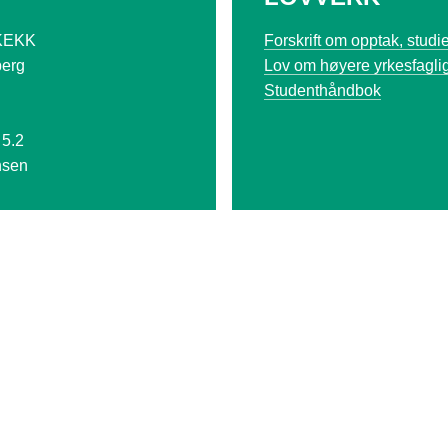
KEKK
Forskrift om opptak, stud
berg
Lov om høyere yrkesfagli
Studenthåndbok
 5.2
nsen