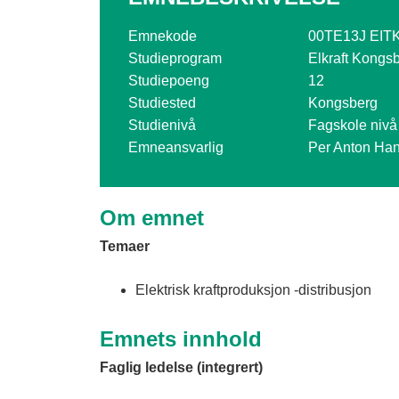
o
g
Emnekode
00TE13J EIT
Studieprogram
Elkraft Kongs
V
Studiepoeng
12
i
Studiested
Kongsberg
Studienivå
Fagskole nivå
k
Emneansvarlig
Per Anton Ha
e
n
Om emnet
Temaer
Elektrisk kraftproduksjon -distribusjon
Emnets innhold
Faglig ledelse (integrert)