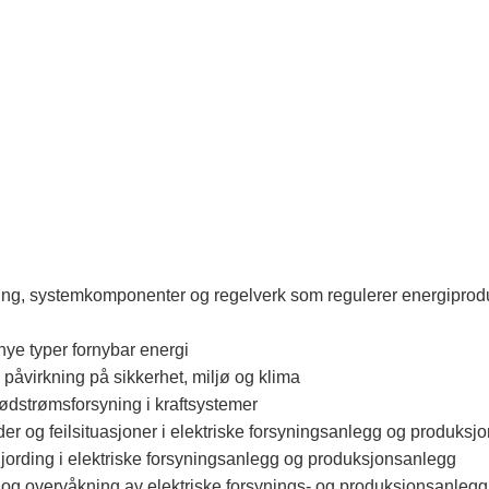
g, systemkomponenter og regelverk som regulerer energiproduk
ye typer fornybar energi
påvirkning på sikkerhet, miljø og klima
dstrømsforsyning i kraftsystemer
der og feilsituasjoner i elektriske forsyningsanlegg og produks
jording i elektriske forsyningsanlegg og produksjonsanlegg
og overvåkning av elektriske forsynings- og produksjonsanlegg