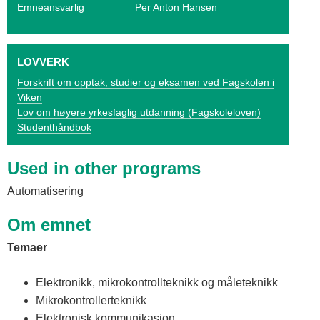
o
Emneansvarlig
Per Anton Hansen
g
V
LOVVERK
i
Forskrift om opptak, studier og eksamen ved Fagskolen i
Viken
k
Lov om høyere yrkesfaglig utdanning (Fagskoleloven)
Studenthåndbok
e
n
Used in other programs
Automatisering
Om emnet
Temaer
Elektronikk, mikrokontrollteknikk og måleteknikk
Mikrokontrollerteknikk
Elektronisk kommunikasjon