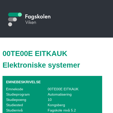
Hopp
til
S
hovedinnhold
t
u
d
i
00TE00E EITKAUK
e
Elektroniske systemer
k
a
EMNEBESKRIVELSE
t
Emnekode
00TE00E EITKAUK
Studieprogram
Automatisering
a
Studiepoeng
10
l
Studiested
Kongsberg
Studienivå
Fagskole nivå 5.2