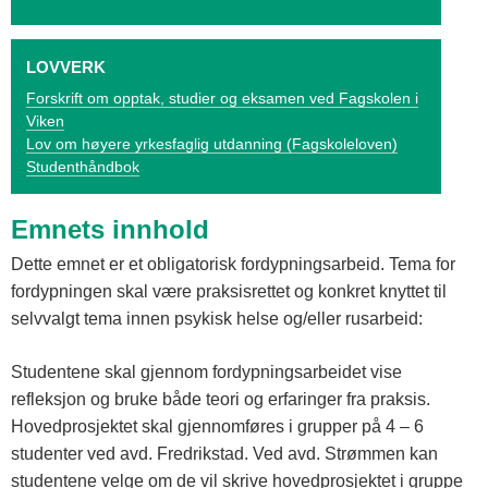
o
g
LOVVERK
V
Forskrift om opptak, studier og eksamen ved Fagskolen i
Viken
i
Lov om høyere yrkesfaglig utdanning (Fagskoleloven)
k
Studenthåndbok
e
Emnets innhold
n
Dette emnet er et obligatorisk fordypningsarbeid. Tema for
fordypningen skal være praksisrettet og konkret knyttet til
selvvalgt tema innen psykisk helse og/eller rusarbeid:
Studentene skal gjennom fordypningsarbeidet vise
refleksjon og bruke både teori og erfaringer fra praksis.
Hovedprosjektet skal gjennomføres i grupper på 4 – 6
studenter ved avd. Fredrikstad. Ved avd. Strømmen kan
studentene velge om de vil skrive hovedprosjektet i gruppe