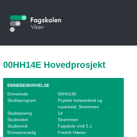
Hopp
til
S
hovedinnhold
t
u
d
i
00HH14E Hovedprosjekt
e
k
EMNEBESKRIVELSE
a
Emnekode
00HH14E
Studieprogram
Psykisk helsearbeid og
t
rusarbeid, Strømmen
Studiepoeng
14
a
Studiested
Strømmen
Studienivå
Fagskole nivå 5.1
l
Emneansvarlig
Fredrik Hæren