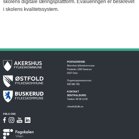
skolens digitale læringsplattform. Evalueringen er beskrevet
i skolens kvalitetssystem.
POSTADRESSE
Akershus fylkeskommune
Postboks 1200 Sentrum
0107 Oslo
Organisasjonsnummer:
930 580 783
KONTAKT
SENTRALBORD
Telefon: 69 38 13 00
vikenfs@afk.no
FØLG OSS