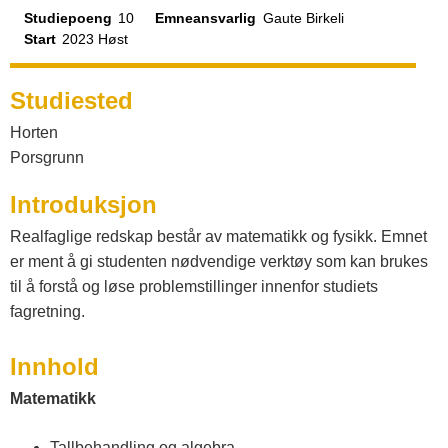
a
s
Studiepoeng
10
Emneansvarlig
Gaute Birkeli
Start
2023 Høst
t
Studiested
a
Horten
Porsgrunn
l
Introduksjon
o
Realfaglige redskap består av matematikk og fysikk. Emnet
er ment å gi studenten nødvendige verktøy som kan brukes
g
til å forstå og løse problemstillinger innenfor studiets
fagretning.
V
Innhold
e
Matematikk
Tallbehandling og algebra