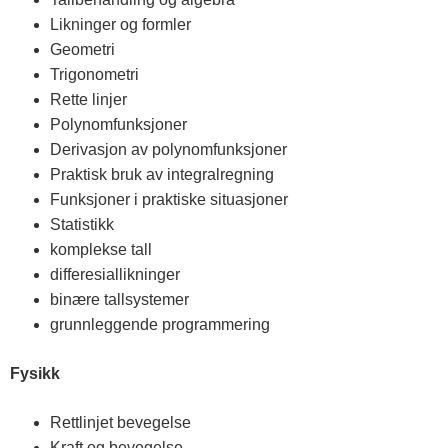
s
Likninger og formler
Geometri
t
Trigonometri
Rette linjer
f
Polynomfunksjoner
Derivasjon av polynomfunksjoner
Praktisk bruk av integralregning
o
Funksjoner i praktiske situasjoner
Statistikk
l
komplekse tall
differesiallikninger
d
binære tallsystemer
grunnleggende programmering
o
Fysikk
g
Rettlinjet bevegelse
Kraft og bevegelse