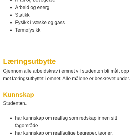
t
Arbeid og energi
Statikk
Fysikk i væske og gass
e
Termofysikk
l
e
Læringsutbytte
Gjennom alle arbeidskrav i emnet vil studenten bli målt opp
m
mot læringsutbyttet i emnet. Alle målene er beskrevet under.
Kunnskap
a
Studenten...
r
har kunnskap om realfag som redskap innen sitt
fagområde
k
har kunnskap om realfaglige begreper, teorier,