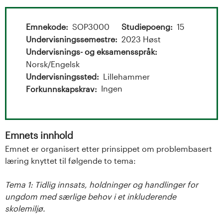
t
a
Emnekode
SOP3000
Studiepoeng
15
l
Undervisningssemestre
2023 Høst
Undervisnings- og eksamensspråk
o
Norsk/Engelsk
Undervisningssted
Lillehammer
g
Ingen
Forkunnskapskrav
U
n
Emnets innhold
i
Emnet er organisert etter prinsippet om problembasert
læring knyttet til følgende to tema:
v
Tema 1: Tidlig innsats, holdninger og handlinger for
e
ungdom med særlige behov i et inkluderende
skolemiljø.
r