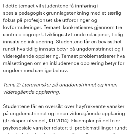
s
I dette temaet vil studentene få innføring i
spesialpedagogisk grunnlagstenkning med et særlig
i
fokus på profesjonsetiske utfordringer og
lovformuleringer. Temaet konkretiseres gjennom tre
t
sentrale begrep: Utviklingsstøttende relasjoner, tidlig
innsats og inkludering. Studentene får en bevissthet
e
rundt hva tidlig innsats betyr på ungdomstrinnet og i
t
videregående opplæring. Temaet problematiserer hva
målsettingen om en inkluderende opplæring betyr for
e
ungdom med særlige behov.
t
Tema 2: Lærevansker på ungdomstrinnet og innen
videregående opplæring.
i
Studentene får en oversikt over høyfrekvente vansker
I
på ungdomstrinnet og innen videregående opplæring
n
(jfr ekspertutvalget, KD 2014). Eksempler på dette er
psykososiale vansker relatert til problemstillinger rundt