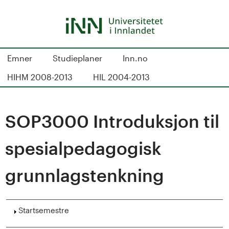
Hopp
til
hovedinnhold
S
Emner
Studieplaner
Inn.no
t
HIHM 2008-2013
HIL 2004-2013
u
d
SOP3000 Introduksjon til
i
spesialpedagogisk
e
grunnlagstenkning
k
a
Vis
Startsemestre