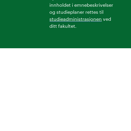
innholdet i emnebeskrivelser
og studieplaner rettes til
studieadministrasjonen
ved
ditt fakultet.