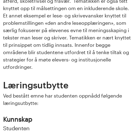
n
atferd, skoletrivsel og fravær. Tematikken er også tett
knyttet opp til målsettingen om en inkluderende skole.
l
Et annet eksempel er lese- og skrivevansker knyttet til
problemstillingen «den andre leseopplæringen», som
a
særlig fokuserer på elevenes evne til meningsskaping i
tekster man leser og skriver. Tematikken er nært knyttet
n
til prinsippet om tidlig innsats. Innenfor begge
d
områdene blir studentene utfordret til å tenke tiltak og
strategier for å møte elevers- og institusjonelle
e
utfordringer.
t
Læringsutbytte
Ved bestått emne har studenten oppnådd følgende
læringsutbytte:
Kunnskap
Studenten