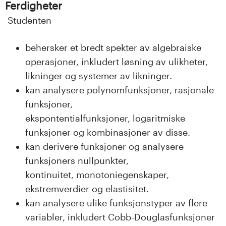
n
Ferdigheter
l
Studenten
a
behersker et bredt spekter av algebraiske
operasjoner, inkludert løsning av ulikheter,
n
likninger og systemer av likninger.
d
kan analysere polynomfunksjoner, rasjonale
funksjoner,
e
ekspontentialfunksjoner, logaritmiske
t
funksjoner og kombinasjoner av disse.
kan derivere funksjoner og analysere
funksjoners nullpunkter,
kontinuitet, monotoniegenskaper,
ekstremverdier og elastisitet.
kan analysere ulike funksjonstyper av flere
variabler, inkludert Cobb-Douglasfunksjoner