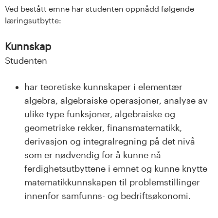
s
Ved bestått emne har studenten oppnådd følgende
læringsutbytte:
i
Kunnskap
t
Studenten
e
har teoretiske kunnskaper i elementær
t
algebra, algebraiske operasjoner, analyse av
e
ulike type funksjoner, algebraiske og
geometriske rekker, finansmatematikk,
t
derivasjon og integralregning på det nivå
i
som er nødvendig for å kunne nå
ferdighetsutbyttene i emnet og kunne knytte
I
matematikkunnskapen til problemstillinger
innenfor samfunns- og bedriftsøkonomi.
n