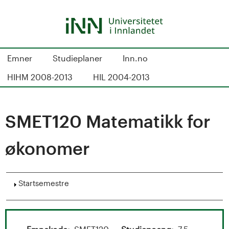
Hopp
til
hovedinnhold
S
Emner
Studieplaner
Inn.no
t
HIHM 2008-2013
HIL 2004-2013
u
d
SMET120 Matematikk for
i
økonomer
e
k
Vis
Startsemestre
a