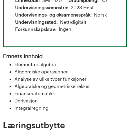
t
Emnekode
SMET120
Studiepoeng
7,5
Undervisningssemestre
2023 Høst
a
Undervisnings- og eksamensspråk
Norsk
l
Undervisningssted
Nett/digitalt
Ingen
Forkunnskapskrav
o
g
Emnets innhold
U
Elementær algebra
Algebraiske operasjoner
n
Analyse av ulike typer funksjoner
i
Algebraiske og geometriske rekker
Finansmatematikk
v
Derivasjon
Integralregning
e
r
Læringsutbytte