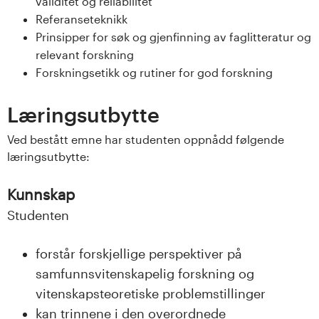
validitet og reliabilitet
s
Referanseteknikk
Prinsipper for søk og gjenfinning av faglitteratur og
i
relevant forskning
t
Forskningsetikk og rutiner for god forskning
e
Læringsutbytte
t
Ved bestått emne har studenten oppnådd følgende
læringsutbytte:
e
Kunnskap
t
Studenten
i
forstår forskjellige perspektiver på
I
samfunnsvitenskapelig forskning og
n
vitenskapsteoretiske problemstillinger
kan trinnene i den overordnede