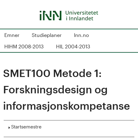
Hopp
til
hovedinnhold
S
Emner
Studieplaner
Inn.no
t
HIHM 2008-2013
HIL 2004-2013
u
d
SMET100 Metode 1:
i
Forskningsdesign og
e
informasjonskompetanse
k
a
Vis
Startsemestre