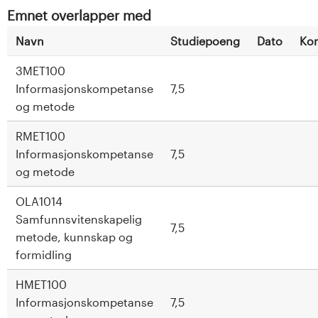
Emnet overlapper med
Navn
Studiepoeng
Dato
Ko
3MET100
Informasjonskompetanse
7,5
og metode
RMET100
Informasjonskompetanse
7,5
og metode
OLA1014
Samfunnsvitenskapelig
7,5
metode, kunnskap og
formidling
HMET100
Informasjonskompetanse
7,5