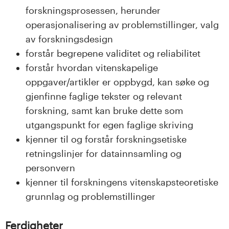
n
forskningsprosessen, herunder
l
operasjonalisering av problemstillinger, valg
av forskningsdesign
a
forstår begrepene validitet og reliabilitet
n
forstår hvordan vitenskapelige
oppgaver/artikler er oppbygd, kan søke og
d
gjenfinne faglige tekster og relevant
e
forskning, samt kan bruke dette som
utgangspunkt for egen faglige skriving
t
kjenner til og forstår forskningsetiske
retningslinjer for datainnsamling og
personvern
kjenner til forskningens vitenskapsteoretiske
grunnlag og problemstillinger
Ferdigheter