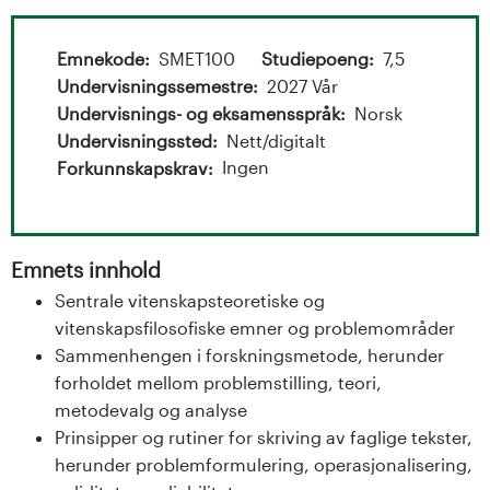
t
a
Emnekode
SMET100
Studiepoeng
7,5
l
Undervisningssemestre
2027 Vår
Undervisnings- og eksamensspråk
Norsk
o
Undervisningssted
Nett/digitalt
Ingen
Forkunnskapskrav
g
U
Emnets innhold
n
Sentrale vitenskapsteoretiske og
i
vitenskapsfilosofiske emner og problemområder
Sammenhengen i forskningsmetode, herunder
v
forholdet mellom problemstilling, teori,
metodevalg og analyse
e
Prinsipper og rutiner for skriving av faglige tekster,
r
herunder problemformulering, operasjonalisering,