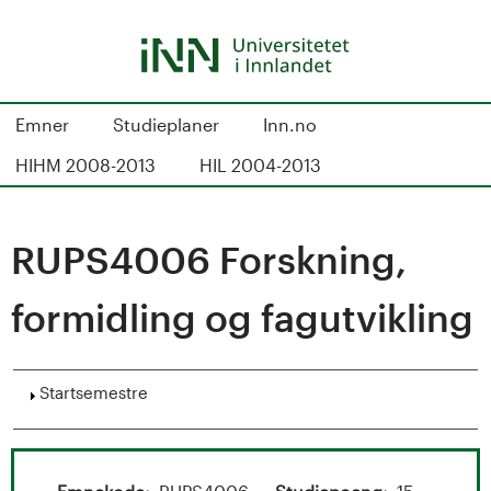
Hopp
til
hovedinnhold
S
Emner
Studieplaner
Inn.no
t
HIHM 2008-2013
HIL 2004-2013
u
d
RUPS4006 Forskning,
i
formidling og fagutvikling
e
k
Vis
Startsemestre
a