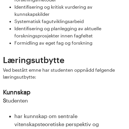
s
Identifisering og kritisk vurdering av
kunnskapskilder
i
Systematisk fagutviklingsarbeid
Identifisering og planlegging av aktuelle
t
forskningsprosjekter innen fagfeltet
e
Formidling av eget fag og forskning
t
Læringsutbytte
e
Ved bestått emne har studenten oppnådd følgende
læringsutbytte:
t
i
Kunnskap
S
tudenten
I
n
har kunnskap om sentrale
vitenskapsteoretiske perspektiv og