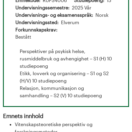
t
Emnekode
RUPS4006
Studiepoeng
15
Undervisningssemestre
2025 Vår
a
Undervisnings- og eksamensspråk
Norsk
l
Undervisningssted
Elverum
Forkunnskapskrav
o
Bestått
g
Perspektiver på psykisk helse,
rusmiddelbruk og avhengighet – S1 (H) 10
U
studiepoeng
n
Etikk, lovverk og organisering – S1 og S2
(H/V) 10 studiepoeng
i
Relasjon, kommunikasjon og
samhandling – S2 (V) 10 studiepoeng
v
e
Emnets innhold
r
Vitenskapsteoretiske perspektiv og
forskningsmetoder