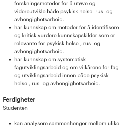
n
forskningsmetoder for å utøve og
videreutvikle både psykisk helse- rus- og
l
avhengighetsarbeid.
a
har kunnskap om metoder for å identifisere
og kritisk vurdere kunnskapskilder som er
n
relevante for psykisk helse-, rus- og
d
avhengighetsarbeid.
har kunnskap om systematisk
e
fagutviklingsarbeid og om vilkårene for fag-
t
og utviklingsarbeid innen både psykisk
helse-, rus- og avhengighetsarbeid.
Ferdigheter
Studenten
kan analysere sammenhenger mellom ulike