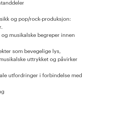
standdeler
sikk og pop/rock-produksjon:
r.
g og musikalske begreper innen
kter som bevegelige lys,
musikalske uttrykket og påvirker
rale utfordringer i forbindelse med
ng