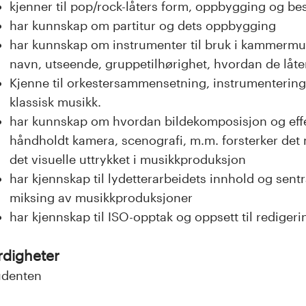
kjenner til pop/rock-låters form, oppbygging og be
har kunnskap om partitur og dets oppbygging
har kunnskap om instrumenter til bruk i kammermu
navn, utseende, gruppetilhørighet, hvordan de låte
Kjenne til orkestersammensetning, instrumenterin
klassisk musikk.
har kunnskap om hvordan bildekomposisjon og effe
håndholdt kamera, scenografi, m.m. forsterker det 
det visuelle uttrykket i musikkproduksjon
har kjennskap til lydetterarbeidets innhold og sent
miksing av musikkproduksjoner
har kjennskap til ISO-opptak og oppsett til redigeri
rdigheter
udenten