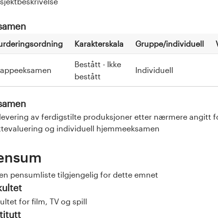
sjektbeskrivelse
samen
urderingsordning
Karakterskala
Gruppe/individuell
Bestått - Ikke
appeeksamen
Individuell
bestått
samen
levering av ferdigstilte produksjoner etter nærmere angitt f
ttevaluering og individuell hjemmeeksamen
ensum
en pensumliste tilgjengelig for dette emnet
kultet
ultet for film, TV og spill
titutt