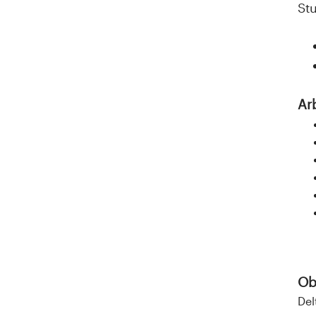
St
Ar
Obl
Del