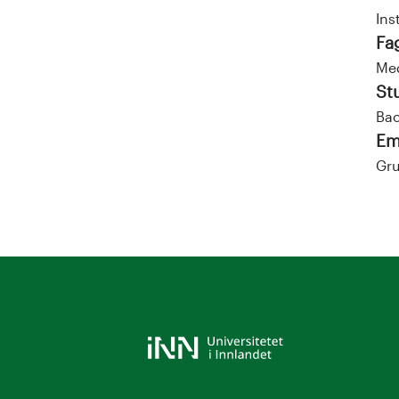
Ins
Fa
Me
St
Bac
Em
Gru