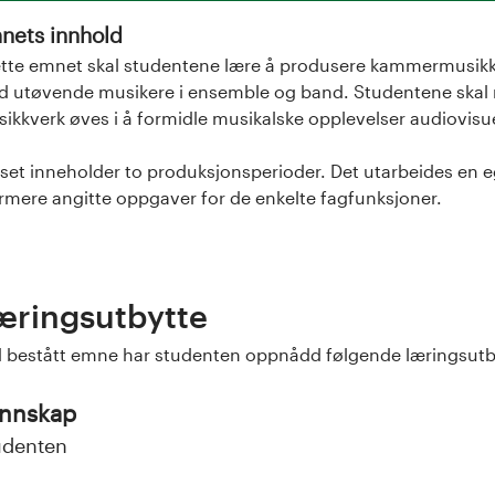
nets innhold
ette emnet skal studentene lære å produsere kammermusikk o
 utøvende musikere i ensemble og band. Studentene skal m
ikkverk øves i å formidle musikalske opplevelser audiovisue
set inneholder to produksjonsperioder. Det utarbeides en 
mere angitte oppgaver for de enkelte fagfunksjoner.
æringsutbytte
 bestått emne har studenten oppnådd følgende læringsut
nnskap
udenten