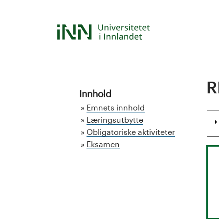
Hopp
til
S
hovedinnhold
t
u
R
d
Innhold
Emnets innhold
i
Læringsutbytte
Obligatoriske aktiviteter
e
Eksamen
k
a
t