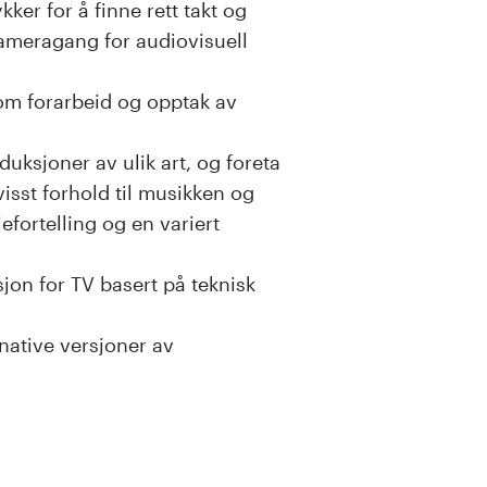
kker for å finne rett takt og
 kameragang for audiovisuell
om forarbeid og opptak av
uksjoner av ulik art, og foreta
visst forhold til musikken og
fortelling og en variert
n for TV basert på teknisk
rnative versjoner av