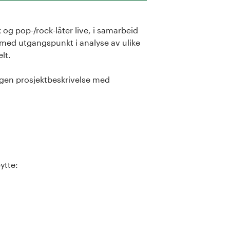
g pop-/rock-låter live, i samarbeid
ed utgangspunkt i analyse av ulike
lt.
egen prosjektbeskrivelse med
bytte: