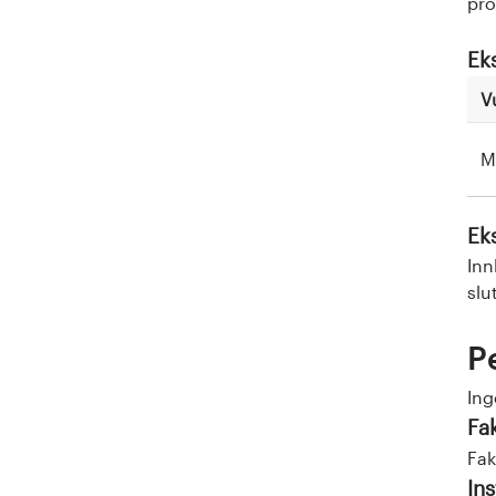
pro
Ek
V
M
Ek
Inn
slu
P
Ing
Fa
Fak
Ins