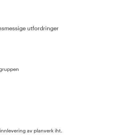
jonsmessige utfordringer
t-gruppen
innlevering av planverk iht.