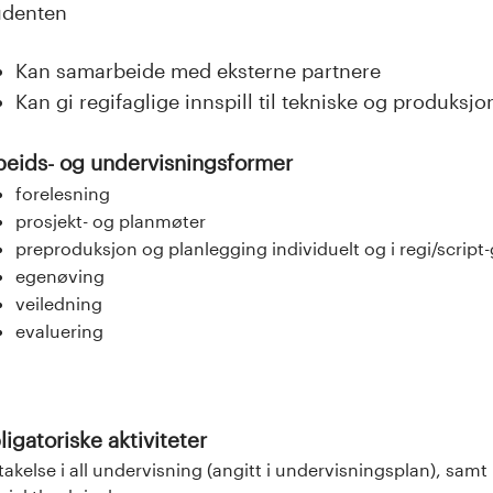
udenten
Kan samarbeide med eksterne partnere
Kan gi regifaglige innspill til tekniske og produks
beids- og undervisningsformer
forelesning
prosjekt- og planmøter
preproduksjon og planlegging individuelt og i regi/scrip
egenøving
veiledning
evaluering
igatoriske aktiviteter
takelse i all undervisning (angitt i undervisningsplan), samt 