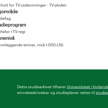
titutt for TV-utdannninger - TV-skolen
gområde
diefag
udieprogram
helor i TV-regi
nenivå
nnleggende emner, nivå I (100-LN)
Dette studiearkivet tilhører
Universitetet i Innland
emnebeskrivelser og studieplaner rettes til
studie