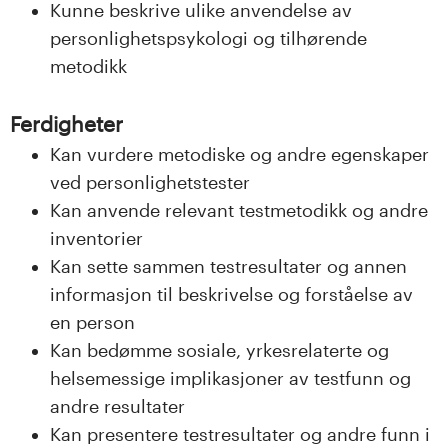
n
Kunne beskrive ulike anvendelse av
personlighetspsykologi og tilhørende
l
metodikk
a
Ferdigheter
n
Kan vurdere metodiske og andre egenskaper
d
ved personlighetstester
Kan anvende relevant testmetodikk og andre
e
inventorier
t
Kan sette sammen testresultater og annen
informasjon til beskrivelse og forståelse av
en person
Kan bedømme sosiale, yrkesrelaterte og
helsemessige implikasjoner av testfunn og
andre resultater
Kan presentere testresultater og andre funn i