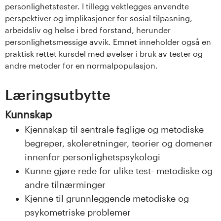
personlighetstester. I tillegg vektlegges anvendte
s
perspektiver og implikasjoner for sosial tilpasning,
i
arbeidsliv og helse i bred forstand, herunder
personlighetsmessige avvik. Emnet inneholder også en
t
praktisk rettet kursdel med øvelser i bruk av tester og
andre metoder for en normalpopulasjon.
e
Læringsutbytte
t
Kunnskap
e
Kjennskap til sentrale faglige og metodiske
t
begreper, skoleretninger, teorier og domener
i
innenfor personlighetspsykologi
Kunne gjøre rede for ulike test- metodiske og
I
andre tilnærminger
n
Kjenne til grunnleggende metodiske og
psykometriske problemer