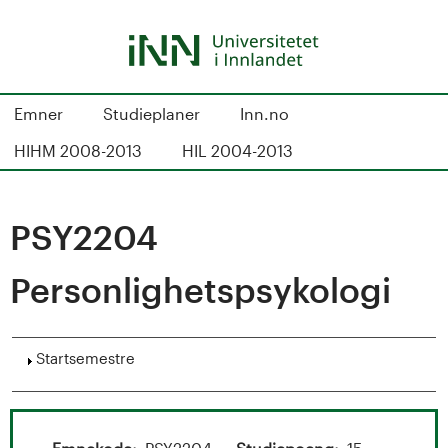
Hopp
til
hovedinnhold
S
Emner
Studieplaner
Inn.no
t
HIHM 2008-2013
HIL 2004-2013
u
d
PSY2204
i
Personlighetspsykologi
e
k
Vis
Startsemestre
a