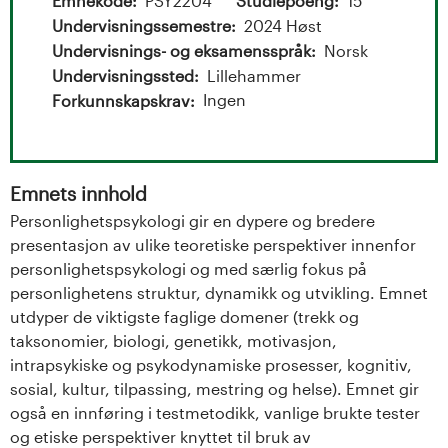
t
Emnekode
PSY2204
Studiepoeng
15
Undervisningssemestre
2024 Høst
a
Undervisnings- og eksamensspråk
Norsk
l
Undervisningssted
Lillehammer
Ingen
Forkunnskapskrav
o
g
Emnets innhold
U
Personlighetspsykologi gir en dypere og bredere
presentasjon av ulike teoretiske perspektiver innenfor
n
personlighetspsykologi og med særlig fokus på
i
personlighetens struktur, dynamikk og utvikling. Emnet
utdyper de viktigste faglige domener (trekk og
v
taksonomier, biologi, genetikk, motivasjon,
intrapsykiske og psykodynamiske prosesser, kognitiv,
e
sosial, kultur, tilpassing, mestring og helse). Emnet gir
også en innføring i testmetodikk, vanlige brukte tester
r
og etiske perspektiver knyttet til bruk av