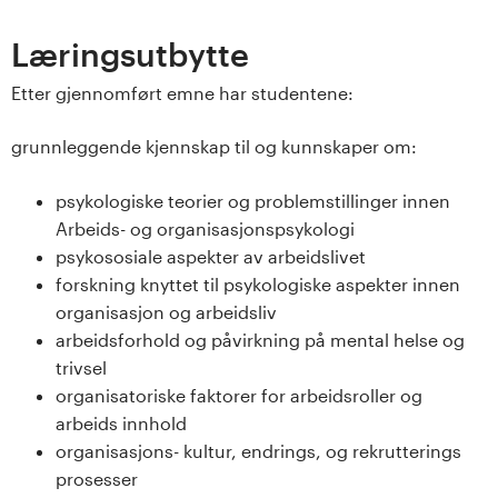
s
Læringsutbytte
i
Etter gjennomført emne har studentene:
t
grunnleggende kjennskap til og kunnskaper om:
e
psykologiske teorier og problemstillinger innen
t
Arbeids- og organisasjonspsykologi
e
psykososiale aspekter av arbeidslivet
forskning knyttet til psykologiske aspekter innen
t
organisasjon og arbeidsliv
arbeidsforhold og påvirkning på mental helse og
i
trivsel
organisatoriske faktorer for arbeidsroller og
I
arbeids innhold
n
organisasjons- kultur, endrings, og rekrutterings
prosesser