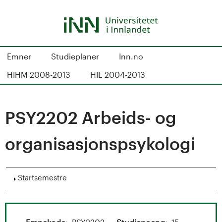
Hopp
til
hovedinnhold
S
Emner
Studieplaner
Inn.no
t
HIHM 2008-2013
HIL 2004-2013
u
d
PSY2202 Arbeids- og
i
organisasjonspsykologi
e
k
Vis
Startsemestre
a