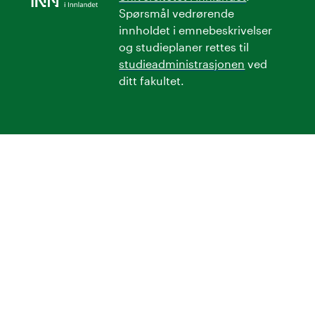
Spørsmål vedrørende
innholdet i emnebeskrivelser
og studieplaner rettes til
studieadministrasjonen
ved
ditt fakultet.