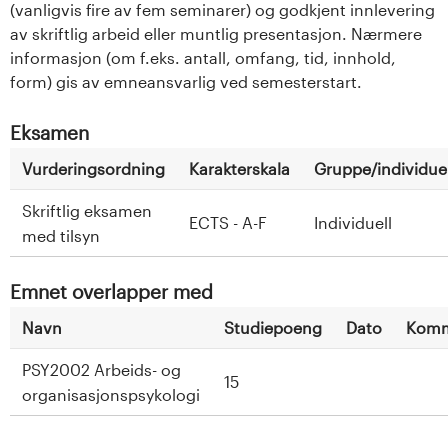
(vanligvis fire av fem seminarer) og godkjent innlevering
av skriftlig arbeid eller muntlig presentasjon. Nærmere
informasjon (om f.eks. antall, omfang, tid, innhold,
form) gis av emneansvarlig ved semesterstart.
Eksamen
Vurderingsordning
Karakterskala
Gruppe/individuel
Skriftlig eksamen
ECTS - A-F
Individuell
med tilsyn
Emnet overlapper med
Navn
Studiepoeng
Dato
Komm
PSY2002 Arbeids- og
15
organisasjonspsykologi