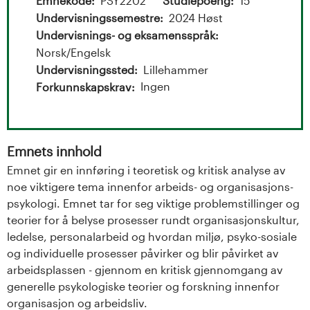
t
Emnekode
PSY2202
Studiepoeng
15
Undervisningssemestre
2024 Høst
a
Undervisnings- og eksamensspråk
l
Norsk/Engelsk
Undervisningssted
Lillehammer
o
Ingen
Forkunnskapskrav
g
U
Emnets innhold
Emnet gir en innføring i teoretisk og kritisk analyse av
n
noe viktigere tema innenfor arbeids- og organisasjons-
i
psykologi. Emnet tar for seg viktige problemstillinger og
teorier for å belyse prosesser rundt organisasjonskultur,
v
ledelse, personalarbeid og hvordan miljø, psyko-sosiale
og individuelle prosesser påvirker og blir påvirket av
e
arbeidsplassen - gjennom en kritisk gjennomgang av
generelle psykologiske teorier og forskning innenfor
r
organisasjon og arbeidsliv.