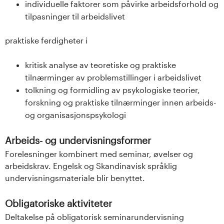
n
individuelle faktorer som påvirke arbeidsforhold og
tilpasninger til arbeidslivet
l
praktiske ferdigheter i
a
n
kritisk analyse av teoretiske og praktiske
tilnærminger av problemstillinger i arbeidslivet
d
tolkning og formidling av psykologiske teorier,
forskning og praktiske tilnærminger innen arbeids-
e
og organisasjonspsykologi
t
Arbeids- og undervisningsformer
Forelesninger kombinert med seminar, øvelser og
arbeidskrav. Engelsk og Skandinavisk språklig
undervisningsmateriale blir benyttet.
Obligatoriske aktiviteter
Deltakelse på obligatorisk seminarundervisning