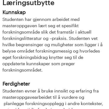
n
Læringsutbytte
l
Kunnskap
Studenten har gjennom arbeidet med
a
masteroppgaven lært seg et spesifikt
n
forskningsområde slik det framstår i aktuell
forskningslitteratur og –praksis. Studenten vet
d
hvilke begrensinger og muligheter som ligger i å
belyse området forskningsmessig og hvorledes
e
eget forskningsbidrag knytter seg til de
t
oppdaterte kunnskaper som preger
forskningsområdet.
Ferdigheter
Studenten evner å bruke innsikt og erfaring fra
masteroppgavearbeidet til å vurdere og
planlegge forskningsopplegg i andre kontekster,