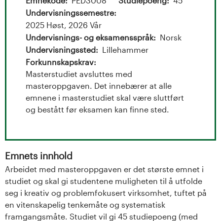
t
Emnekode
PED3008
Studiepoeng
45
Undervisningssemestre
a
2025 Høst, 2026 Vår
l
Undervisnings- og eksamensspråk
Norsk
Undervisningssted
Lillehammer
o
Forkunnskapskrav
Masterstudiet avsluttes med
g
masteroppgaven. Det innebærer at alle
emnene i masterstudiet skal være sluttført
U
og bestått før eksamen kan finne sted.
n
i
Emnets innhold
v
Arbeidet med masteroppgaven er det største emnet i
studiet og skal gi studentene muligheten til å utfolde
e
seg i kreativ og problemfokusert virksomhet, tuftet på
en vitenskapelig tenkemåte og systematisk
r
framgangsmåte. Studiet vil gi 45 studiepoeng (med