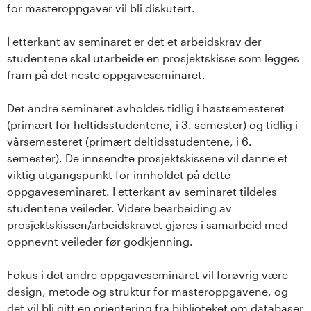
for masteroppgaver vil bli diskutert.
I etterkant av seminaret er det et arbeidskrav der
studentene skal utarbeide en prosjektskisse som legges
fram på det neste oppgaveseminaret.
Det andre seminaret avholdes tidlig i høstsemesteret
(primært for heltidsstudentene, i 3. semester) og tidlig i
vårsemesteret (primært deltidsstudentene, i 6.
semester). De innsendte prosjektskissene vil danne et
viktig utgangspunkt for innholdet på dette
oppgaveseminaret. I etterkant av seminaret tildeles
studentene veileder. Videre bearbeiding av
prosjektskissen/arbeidskravet gjøres i samarbeid med
oppnevnt veileder før godkjenning.
Fokus i det andre oppgaveseminaret vil forøvrig være
design, metode og struktur for masteroppgavene, og
det vil bli gitt en orientering fra biblioteket om databaser