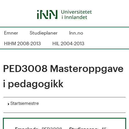
Hopp
til
hovedinnhold
S
Emner
Studieplaner
Inn.no
t
HIHM 2008-2013
HIL 2004-2013
u
d
PED3008 Masteroppgave
i
i pedagogikk
e
k
Vis
Startsemestre
a