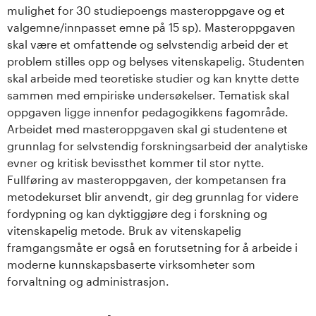
s
mulighet for 30 studiepoengs masteroppgave og et
valgemne/innpasset emne på 15 sp). Masteroppgaven
i
skal være et omfattende og selvstendig arbeid der et
problem stilles opp og belyses vitenskapelig. Studenten
t
skal arbeide med teoretiske studier og kan knytte dette
sammen med empiriske undersøkelser. Tematisk skal
e
oppgaven ligge innenfor pedagogikkens fagområde.
Arbeidet med masteroppgaven skal gi studentene et
t
grunnlag for selvstendig forskningsarbeid der analytiske
e
evner og kritisk bevissthet kommer til stor nytte.
Fullføring av masteroppgaven, der kompetansen fra
t
metodekurset blir anvendt, gir deg grunnlag for videre
fordypning og kan dyktiggjøre deg i forskning og
i
vitenskapelig metode. Bruk av vitenskapelig
framgangsmåte er også en forutsetning for å arbeide i
I
moderne kunnskapsbaserte virksomheter som
forvaltning og administrasjon.
n