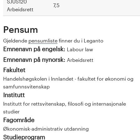
SJUS120
7,5
Arbeidsrett
Pensum
Gjeldende
pensumliste
finner du i Leganto
Emnenavn på engelsk:
Labour law
Emnenavn på nynorsk:
Arbeidsrett
Fakultet
Handelshøgskolen i Innlandet - fakultet for økonomi og
samfunnsvitenskap
Institutt
Institutt for rettsvitenskap, filosofi og internasjonale
studier
Fagområde
Økonomisk-administrativ utdanning
Studieprogram