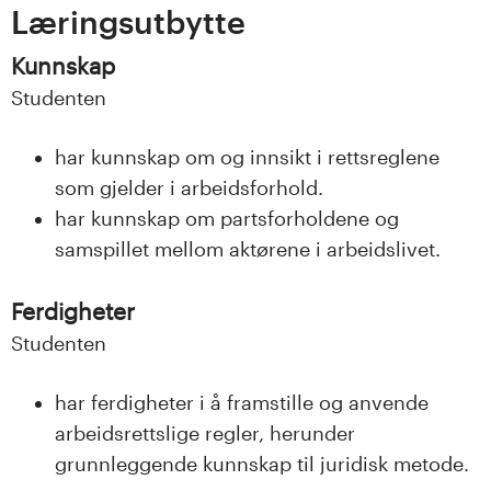
Læringsutbytte
s
Kunnskap
i
Studenten
t
har kunnskap om og innsikt i rettsreglene
e
som gjelder i arbeidsforhold.
t
har kunnskap om partsforholdene og
samspillet mellom aktørene i arbeidslivet.
e
t
Ferdigheter
Studenten
i
I
har ferdigheter i å framstille og anvende
arbeidsrettslige regler, herunder
n
grunnleggende kunnskap til juridisk metode.