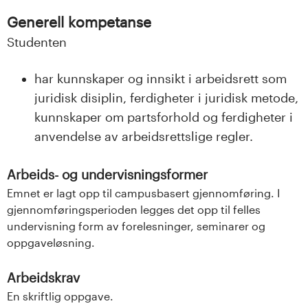
n
Generell kompetanse
l
Studenten
a
har kunnskaper og innsikt i arbeidsrett som
n
juridisk disiplin, ferdigheter i juridisk metode,
d
kunnskaper om partsforhold og ferdigheter i
anvendelse av arbeidsrettslige regler.
e
Arbeids- og undervisningsformer
t
Emnet er lagt opp til campusbasert gjennomføring. I
gjennomføringsperioden legges det opp til felles
undervisning form av forelesninger, seminarer og
oppgaveløsning.
Arbeidskrav
En skriftlig oppgave.