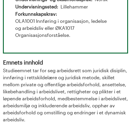
t
Undervisningssted
Lillehammer
a
Forkunnskapskrav
OLA1001 Innføring i organisasjon, ledelse
l
og arbeidsliv eller ØKA1017
o
Organisasjonsforståelse.
g
U
Emnets innhold
Studieemnet tar for seg arbeidsrett som juridisk disiplin,
n
innføring i rettskildelære og juridisk metode, skillet
mellom private og offentlige arbeidsforhold, ansettelse,
i
likebehandling i arbeidslivet, rettigheter og plikter i et
v
løpende arbeidsforhold, medbestemmelse i arbeidslivet,
arbeidsmiljø og inkluderende arbeidsliv, opphør av
e
arbeidsforhold og omstilling og endringer i et dynamisk
arbeidsliv.
r