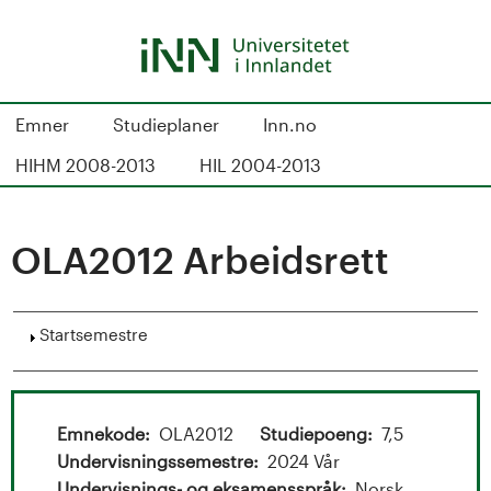
Hopp
til
hovedinnhold
S
Emner
Studieplaner
Inn.no
t
HIHM 2008-2013
HIL 2004-2013
u
d
OLA2012 Arbeidsrett
i
Vis
Startsemestre
e
k
a
Emnekode
OLA2012
Studiepoeng
7,5
Undervisningssemestre
2024 Vår
Undervisnings- og eksamensspråk
Norsk