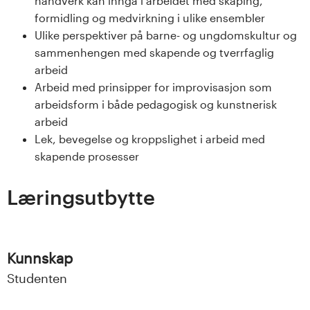
håndverk kan inngå i arbeidet med skaping,
s
formidling og medvirkning i ulike ensembler
Ulike perspektiver på barne- og ungdomskultur og
i
sammenhengen med skapende og tverrfaglig
t
arbeid
Arbeid med prinsipper for improvisasjon som
e
arbeidsform i både pedagogisk og kunstnerisk
arbeid
t
Lek, bevegelse og kroppslighet i arbeid med
skapende prosesser
e
t
Læringsutbytte
i
I
Kunnskap
n
Studenten