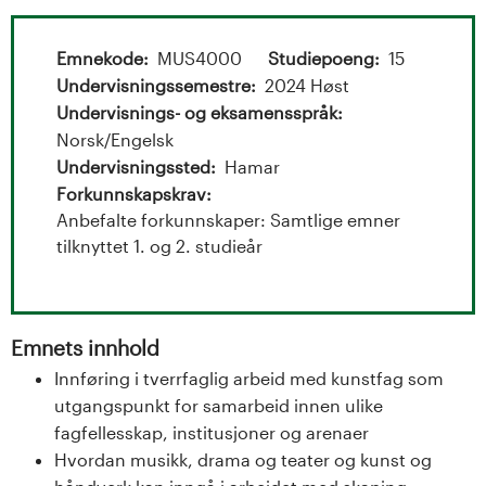
t
a
Emnekode
MUS4000
Studiepoeng
15
l
Undervisningssemestre
2024 Høst
Undervisnings- og eksamensspråk
o
Norsk/Engelsk
Undervisningssted
Hamar
g
Forkunnskapskrav
Anbefalte forkunnskaper: Samtlige emner
U
tilknyttet 1. og 2. studieår
n
i
Emnets innhold
v
Innføring i tverrfaglig arbeid med kunstfag som
utgangspunkt for samarbeid innen ulike
e
fagfellesskap, institusjoner og arenaer
r
Hvordan musikk, drama og teater og kunst og