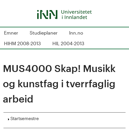
Hopp
til
hovedinnhold
S
Emner
Studieplaner
Inn.no
t
HIHM 2008-2013
HIL 2004-2013
u
d
MUS4000 Skap! Musikk
i
og kunstfag i tverrfaglig
e
arbeid
k
a
Vis
Startsemestre