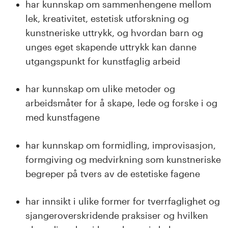
n
har kunnskap om sammenhengene mellom
lek, kreativitet, estetisk utforskning og
l
kunstneriske uttrykk, og hvordan barn og
a
unges eget skapende uttrykk kan danne
utgangspunkt for kunstfaglig arbeid
n
d
har kunnskap om ulike metoder og
arbeidsmåter for å skape, lede og forske i og
e
med kunstfagene
t
har kunnskap om formidling, improvisasjon,
formgiving og medvirkning som kunstneriske
begreper på tvers av de estetiske fagene
har innsikt i ulike former for tverrfaglighet og
sjangeroverskridende praksiser og hvilken