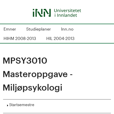
Hopp
til
hovedinnhold
S
Emner
Studieplaner
Inn.no
t
HIHM 2008-2013
HIL 2004-2013
u
d
MPSY3010
i
Masteroppgave -
e
Miljøpsykologi
k
a
Vis
Startsemestre