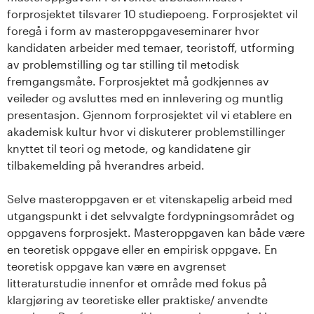
s
forprosjektet tilsvarer 10 studiepoeng. Forprosjektet vil
foregå i form av masteroppgaveseminarer hvor
i
kandidaten arbeider med temaer, teoristoff, utforming
av problemstilling og tar stilling til metodisk
t
fremgangsmåte. Forprosjektet må godkjennes av
veileder og avsluttes med en innlevering og muntlig
e
presentasjon. Gjennom forprosjektet vil vi etablere en
t
akademisk kultur hvor vi diskuterer problemstillinger
knyttet til teori og metode, og kandidatene gir
e
tilbakemelding på hverandres arbeid.
t
Selve masteroppgaven er et vitenskapelig arbeid med
utgangspunkt i det selvvalgte fordypningsområdet og
i
oppgavens forprosjekt. Masteroppgaven kan både være
en teoretisk oppgave eller en empirisk oppgave. En
I
teoretisk oppgave kan være en avgrenset
n
litteraturstudie innenfor et område med fokus på
klargjøring av teoretiske eller praktiske/ anvendte