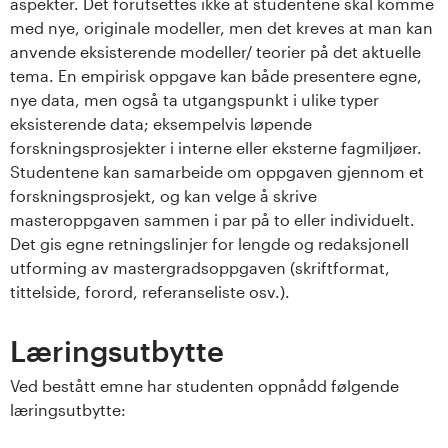
n
aspekter. Det forutsettes ikke at studentene skal komme
med nye, originale modeller, men det kreves at man kan
l
anvende eksisterende modeller/ teorier på det aktuelle
tema. En empirisk oppgave kan både presentere egne,
a
nye data, men også ta utgangspunkt i ulike typer
eksisterende data; eksempelvis løpende
n
forskningsprosjekter i interne eller eksterne fagmiljøer.
d
Studentene kan samarbeide om oppgaven gjennom et
forskningsprosjekt, og kan velge å skrive
e
masteroppgaven sammen i par på to eller individuelt.
Det gis egne retningslinjer for lengde og redaksjonell
t
utforming av mastergradsoppgaven (skriftformat,
tittelside, forord, referanseliste osv.).
Læringsutbytte
Ved bestått emne har studenten oppnådd følgende
læringsutbytte: