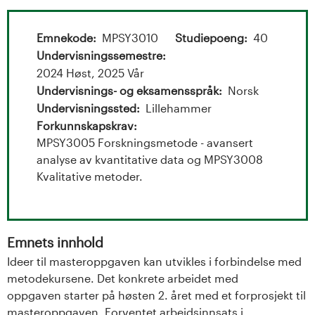
t
a
Emnekode
MPSY3010
Studiepoeng
40
l
Undervisningssemestre
2024 Høst, 2025 Vår
o
Undervisnings- og eksamensspråk
Norsk
Undervisningssted
Lillehammer
g
Forkunnskapskrav
MPSY3005 Forskningsmetode - avansert
U
analyse av kvantitative data og MPSY3008
n
Kvalitative metoder.
i
v
Emnets innhold
Ideer til masteroppgaven kan utvikles i forbindelse med
e
metodekursene. Det konkrete arbeidet med
r
oppgaven starter på høsten 2. året med et forprosjekt til
masteroppgaven. Forventet arbeidsinnsats i