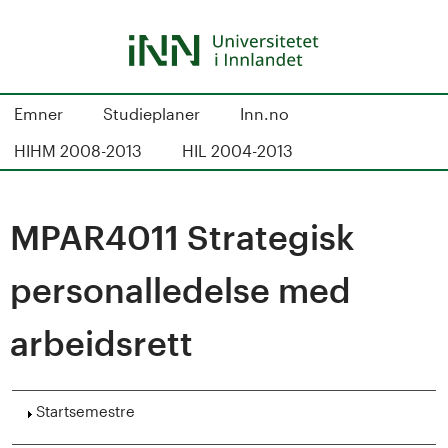
Hopp
til
hovedinnhold
S
Emner
Studieplaner
Inn.no
t
HIHM 2008-2013
HIL 2004-2013
u
d
MPAR4011 Strategisk
i
personalledelse med
e
arbeidsrett
k
a
Vis
Startsemestre