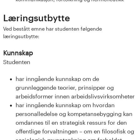
n
l
Læringsutbytte
a
Ved bestått emne har studenten følgende
læringsutbytte:
n
Kunnskap
d
Studenten
e
har inngående kunnskap om de
t
grunnleggende teorier, prinsipper og
arbeidsformer innen arbeidslivsvirksomheter
har inngående kunnskap om hvordan
personalledelse og kompetansebygging kan
omdannes til en strategisk ressurs for den
offentlige forvaltningen – om en filosofisk og
sosiologisk grunntenkning om forholdet