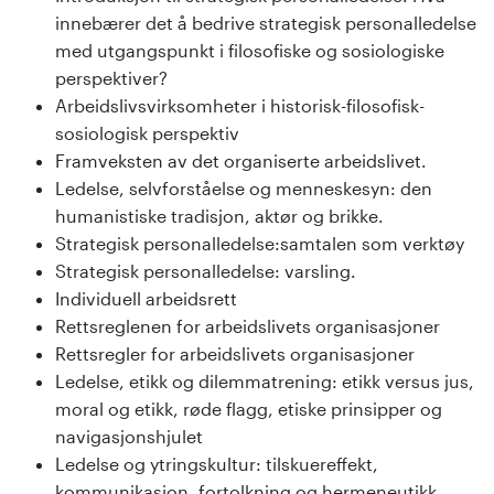
s
innebærer det å bedrive strategisk personalledelse
med utgangspunkt i filosofiske og sosiologiske
i
perspektiver?
Arbeidslivsvirksomheter i historisk-filosofisk-
t
sosiologisk perspektiv
e
Framveksten av det organiserte arbeidslivet.
Ledelse, selvforståelse og menneskesyn: den
t
humanistiske tradisjon, aktør og brikke.
Strategisk personalledelse:samtalen som verktøy
e
Strategisk personalledelse: varsling.
Individuell arbeidsrett
t
Rettsreglenen for arbeidslivets organisasjoner
i
Rettsregler for arbeidslivets organisasjoner
Ledelse, etikk og dilemmatrening: etikk versus jus,
I
moral og etikk, røde flagg, etiske prinsipper og
navigasjonshjulet
n
Ledelse og ytringskultur: tilskuereffekt,
kommunikasjon, fortolkning og hermeneutikk