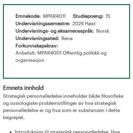
t
a
Emnekode
MPAR4011
Studiepoeng
15
l
Undervisningssemestre
2024 Høst
Undervisnings- og eksamensspråk
Norsk
o
Undervisningssted
Rena
Forkunnskapskrav
g
Anbefalt: MPAR4001 Offentlig politikk og
organisasjon
U
n
i
Emnets innhold
Strategisk personalledelse inneholder både filosofiske
v
og sosiologiske problemstillinger av hva strategisk
personalledelse er og hva som er substansen i dette
e
begrepet.
r
Introduksjon til strategisk personalledelse. Hva