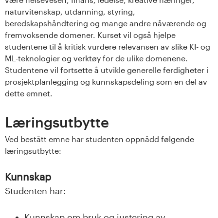
s
naturvitenskap, utdanning, styring,
beredskapshåndtering og mange andre nåværende og
i
fremvoksende domener. Kurset vil også hjelpe
studentene til å kritisk vurdere relevansen av slike KI- og
t
ML-teknologier og verktøy for de ulike domenene.
e
Studentene vil fortsette å utvikle generelle ferdigheter i
prosjektplanlegging og kunnskapsdeling som en del av
t
dette emnet.
e
Læringsutbytte
t
Ved bestått emne har studenten oppnådd følgende
læringsutbytte:
i
I
Kunnskap
Studenten har:
n
Kunnskap om bruk og justering av