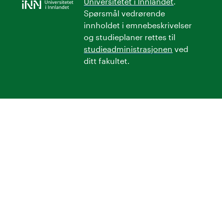
Universitetet i Innlandet
.
Spørsmål vedrørende
innholdet i emnebeskrivelser
og studieplaner rettes til
studieadministrasjonen
ved
ditt fakultet.