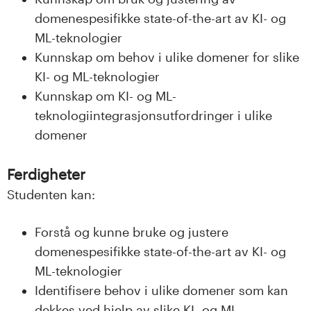
n
domenespesifikke state-of-the-art av KI- og
l
ML-teknologier
Kunnskap om behov i ulike domener for slike
a
KI- og ML-teknologier
n
Kunnskap om KI- og ML-
teknologiintegrasjonsutfordringer i ulike
d
domener
e
Ferdigheter
t
Studenten kan:
Forstå og kunne bruke og justere
domenespesifikke state-of-the-art av KI- og
ML-teknologier
Identifisere behov i ulike domener som kan
dekkes ved hjelp av slike KI- og ML-