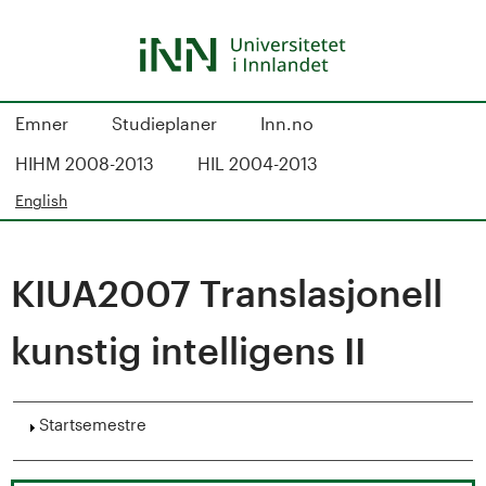
Hopp
til
hovedinnhold
S
Emner
Studieplaner
Inn.no
t
HIHM 2008-2013
HIL 2004-2013
u
English
d
KIUA2007 Translasjonell
i
e
kunstig intelligens II
k
Vis
Startsemestre
a