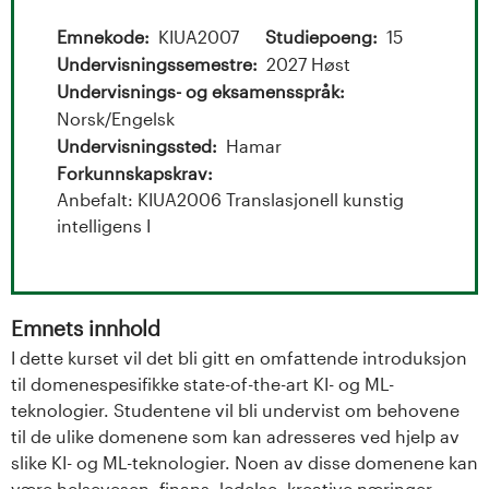
t
a
Emnekode
KIUA2007
Studiepoeng
15
Undervisningssemestre
2027 Høst
l
Undervisnings- og eksamensspråk
Norsk/Engelsk
o
Undervisningssted
Hamar
Forkunnskapskrav
g
Anbefalt: KIUA2006 Translasjonell kunstig
U
intelligens I
n
i
Emnets innhold
I dette kurset vil det bli gitt en omfattende introduksjon
v
til domenespesifikke state-of-the-art KI- og ML-
teknologier. Studentene vil bli undervist om behovene
e
til de ulike domenene som kan adresseres ved hjelp av
r
slike KI- og ML-teknologier. Noen av disse domenene kan
være helsevesen, finans, ledelse, kreative næringer,