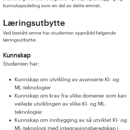
s
kunnskapsdeling som en del av dette emnet.
i
Læringsutbytte
t
Ved bestått emne har studenten oppnådd følgende
læringsutbytte:
e
t
Kunnskap
Studenten har:
e
Kunnskap om utvikling av avanserte KI- og
t
ML-teknologier
i
Kunnskap om krav fra ulike domener som kan
veilede utviklingen av slike KI- og ML-
I
teknologier
n
Kunnskap om innbygging av så utviklet KI- og
ML-teknologi med integrasjonsberedskap i