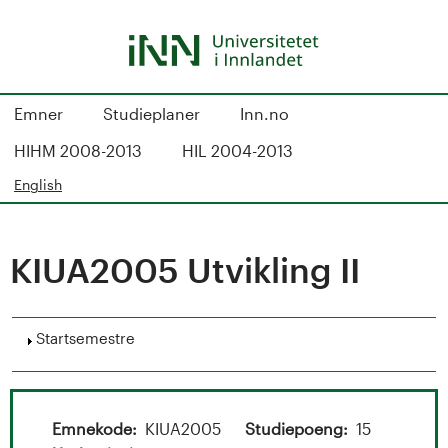
Hopp
til
hovedinnhold
S
Emner
Studieplaner
Inn.no
t
HIHM 2008-2013
HIL 2004-2013
u
English
d
KIUA2005 Utvikling II
i
e
Vis
Startsemestre
k
a
Emnekode
KIUA2005
Studiepoeng
15