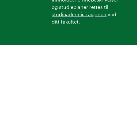
og studieplaner rettes til
studieadministrasjonen
ved
ditt fakultet.