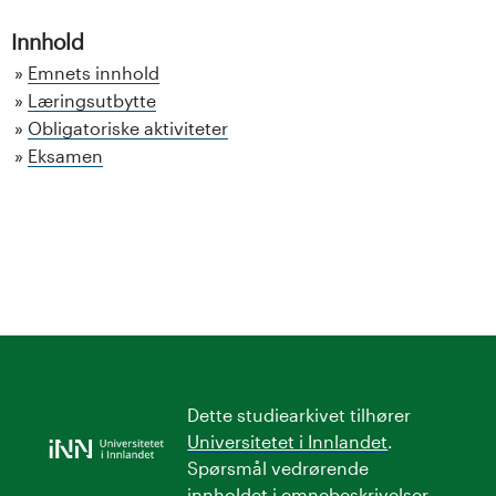
Innhold
Emnets innhold
Læringsutbytte
Obligatoriske aktiviteter
Eksamen
Dette studiearkivet tilhører
Universitetet i Innlandet
.
Spørsmål vedrørende
innholdet i emnebeskrivelser