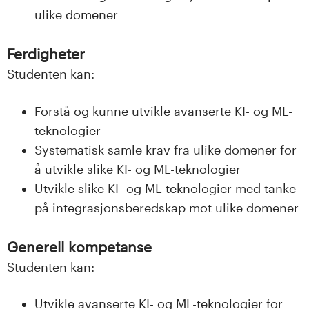
n
ulike domener
l
Ferdigheter
a
Studenten kan:
n
Forstå og kunne utvikle avanserte KI- og ML-
d
teknologier
e
Systematisk samle krav fra ulike domener for
å utvikle slike KI- og ML-teknologier
t
Utvikle slike KI- og ML-teknologier med tanke
på integrasjonsberedskap mot ulike domener
Generell kompetanse
Studenten kan:
Utvikle avanserte KI- og ML-teknologier for