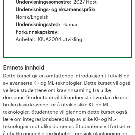
t
Undervisningssemestre
2027 Høst
Undervisnings- og eksamensspråk
a
Norsk/Engelsk
l
Undervisningssted
Hamar
Forkunnskapskrav
o
Anbefalt: KIUA2004 Utvikling I
g
U
Emnets innhold
n
Dette kurset gir en omfattende introduksjon til utvikling
av avanserte KI- og ML-teknologier. Dette kurset vil også
i
veilede studentene om kravinnsamling fra ulike
domener. Studentene vil bli undervist i hvordan de skal
v
bruke disse kravene for å utvikle slike KI- og ML-
teknologier. Studentene vil gjennom dette kurset også
e
lære om integrasjonsberedskap av slike KI- og ML-
teknologier mot ulike domener. Studentene vil fortsette
r
å utvikle generelle ferdigheter i prosjektplanlegging og