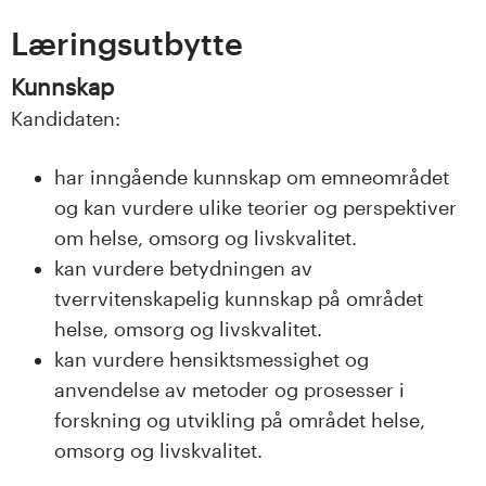
s
Læringsutbytte
i
Kunnskap
t
Kandidaten:
e
har inngående kunnskap om emneområdet
t
og kan vurdere ulike teorier og perspektiver
om helse, omsorg og livskvalitet.
e
kan vurdere betydningen av
t
tverrvitenskapelig kunnskap på området
helse, omsorg og livskvalitet.
i
kan vurdere hensiktsmessighet og
anvendelse av metoder og prosesser i
I
forskning og utvikling på området helse,
n
omsorg og livskvalitet.