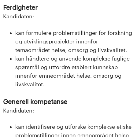
n
Ferdigheter
l
Kandidaten:
a
kan formulere problemstillinger for forskning
n
og utviklingsprosjekter innenfor
temaområdet helse, omsorg og livskvalitet.
d
kan håndtere og anvende komplekse faglige
e
spørsmål og utfordre etablert kunnskap
innenfor emneområdet helse, omsorg og
t
livskvalitet.
Generell kompetanse
Kandidaten:
kan identifisere og utforske komplekse etiske
problemstillinger innen emneområdet helse,