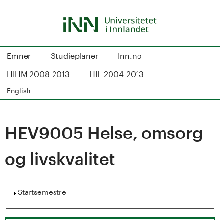
Hopp
til
hovedinnhold
S
Emner
Studieplaner
Inn.no
t
HIHM 2008-2013
HIL 2004-2013
u
English
d
HEV9005 Helse, omsorg
i
e
og livskvalitet
k
Vis
Startsemestre
a