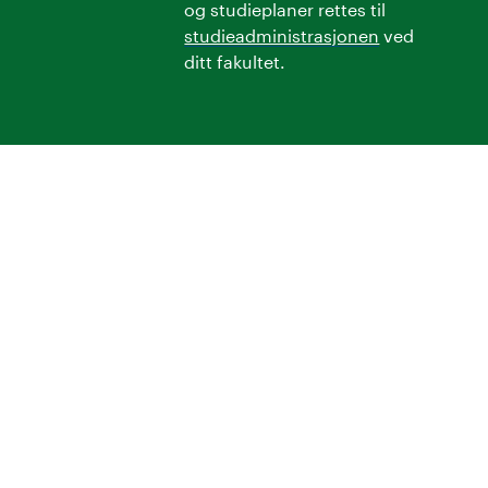
og studieplaner rettes til
studieadministrasjonen
ved
ditt fakultet.