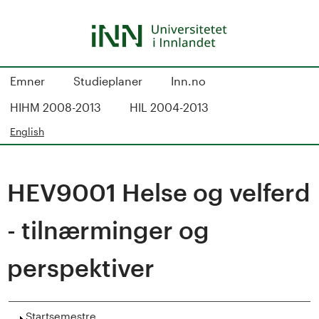
Hopp
til
hovedinnhold
S
Emner
Studieplaner
Inn.no
t
HIHM 2008-2013
HIL 2004-2013
u
English
d
HEV9001 Helse og velferd
i
e
- tilnærminger og
k
perspektiver
a
Vis
Startsemestre