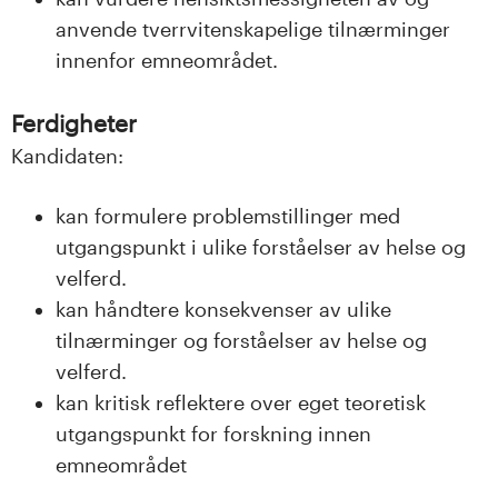
n
anvende tverrvitenskapelige tilnærminger
l
innenfor emneområdet.
a
Ferdigheter
n
Kandidaten:
d
kan formulere problemstillinger med
e
utgangspunkt i ulike forståelser av helse og
velferd.
t
kan håndtere konsekvenser av ulike
tilnærminger og forståelser av helse og
velferd.
kan kritisk reflektere over eget teoretisk
utgangspunkt for forskning innen
emneområdet