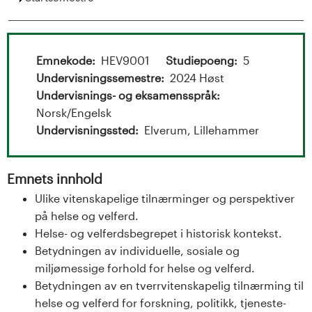
t
a
l
Emnekode
HEV9001
Studiepoeng
5
Undervisningssemestre
2024 Høst
o
Undervisnings- og eksamensspråk
g
Norsk/Engelsk
Undervisningssted
Elverum, Lillehammer
U
n
Emnets innhold
Ulike vitenskapelige tilnærminger og perspektiver
i
på helse og velferd.
v
Helse- og velferdsbegrepet i historisk kontekst.
Betydningen av individuelle, sosiale og
e
miljømessige forhold for helse og velferd.
Betydningen av en tverrvitenskapelig tilnærming til
r
helse og velferd for forskning, politikk, tjeneste-