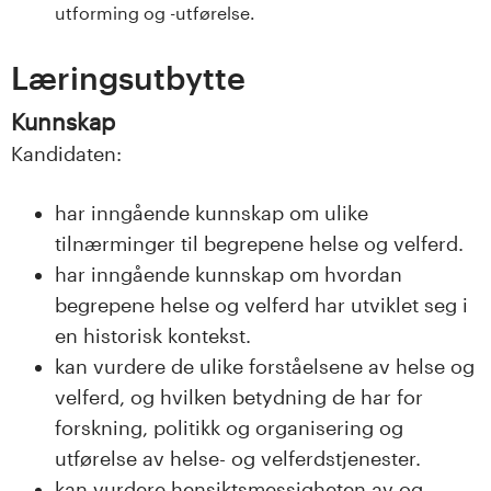
utforming og -utførelse.
s
i
Læringsutbytte
t
Kunnskap
Kandidaten:
e
t
har inngående kunnskap om ulike
tilnærminger til begrepene helse og velferd.
e
har inngående kunnskap om hvordan
t
begrepene helse og velferd har utviklet seg i
en historisk kontekst.
i
kan vurdere de ulike forståelsene av helse og
I
velferd, og hvilken betydning de har for
forskning, politikk og organisering og
n
utførelse av helse- og velferdstjenester.
kan vurdere hensiktsmessigheten av og