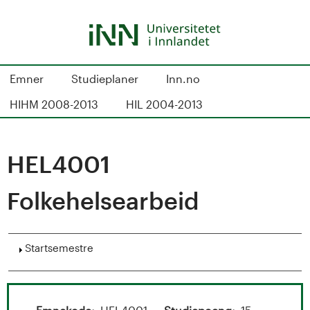
Hopp
til
hovedinnhold
S
Emner
Studieplaner
Inn.no
t
HIHM 2008-2013
HIL 2004-2013
u
d
HEL4001
i
Folkehelsearbeid
e
k
Vis
Startsemestre
a