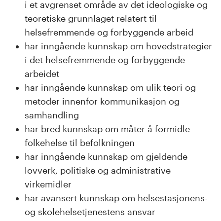
n
i et avgrenset område av det ideologiske og
teoretiske grunnlaget relatert til
l
helsefremmende og forbyggende arbeid
a
har inngående kunnskap om hovedstrategier
i det helsefremmende og forbyggende
n
arbeidet
d
har inngående kunnskap om ulik teori og
metoder innenfor kommunikasjon og
e
samhandling
t
har bred kunnskap om måter å formidle
folkehelse til befolkningen
har inngående kunnskap om gjeldende
lovverk, politiske og administrative
virkemidler
har avansert kunnskap om helsestasjonens-
og skolehelsetjenestens ansvar