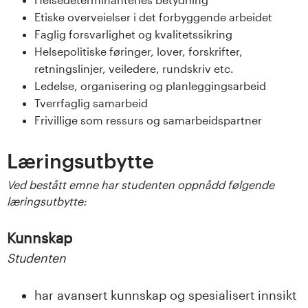
s
Etiske overveielser i det forbyggende arbeidet
Faglig forsvarlighet og kvalitetssikring
i
Helsepolitiske føringer, lover, forskrifter,
retningslinjer, veiledere, rundskriv etc.
t
Ledelse, organisering og planleggingsarbeid
e
Tverrfaglig samarbeid
Frivillige som ressurs og samarbeidspartner
t
Læringsutbytte
e
Ved bestått emne har studenten oppnådd følgende
t
læringsutbytte:
i
Kunnskap
I
Studenten
n
har avansert kunnskap og spesialisert innsikt