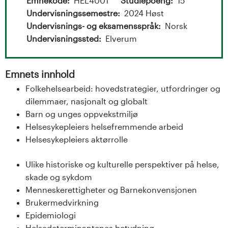
t
Emnekode
HEL4001
Studiepoeng
15
Undervisningssemestre
2024 Høst
a
Undervisnings- og eksamensspråk
Norsk
l
Undervisningssted
Elverum
o
Emnets innhold
g
Folkehelsearbeid: hovedstrategier, utfordringer og
dilemmaer, nasjonalt og globalt
U
Barn og unges oppvekstmiljø
n
Helsesykepleiers helsefremmende arbeid
Helsesykepleiers aktørrolle
i
Ulike historiske og kulturelle perspektiver på helse,
v
skade og sykdom
Menneskerettigheter og Barnekonvensjonen
e
Brukermedvirkning
r
Epidemiologi
Helsedeterminantenes betydning