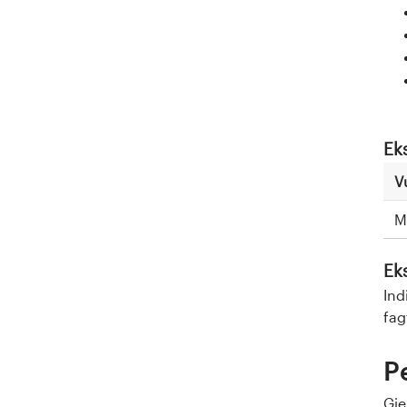
Ek
V
M
Ek
Ind
fag
P
Gj