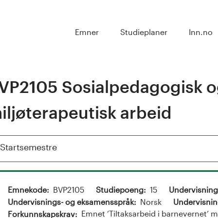
Emner
Studieplaner
Inn.no
VP2105 Sosialpedagogisk 
iljøterapeutisk arbeid
Vis
Startsemestre
Emnekode
BVP2105
Studiepoeng
15
Undervisnin
Undervisnings- og eksamensspråk
Norsk
Undervisnin
Emnet ‘Tiltaksarbeid i barnevernet’ 
Forkunnskapskrav