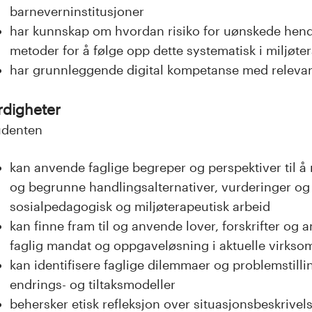
barneverninstitusjoner
har kunnskap om hvordan risiko for uønskede hende
metoder for å følge opp dette systematisk i miljøte
har grunnleggende digital kompetanse med relevans
rdigheter
udenten
kan anvende faglige begreper og perspektiver til å 
og begrunne handlingsalternativer, vurderinger og
sosialpedagogisk og miljøterapeutisk arbeid
kan finne fram til og anvende lover, forskrifter og an
faglig mandat og oppgaveløsning i aktuelle virkso
kan identifisere faglige dilemmaer og problemstilli
endrings- og tiltaksmodeller
behersker etisk refleksjon over situasjonsbeskrivels