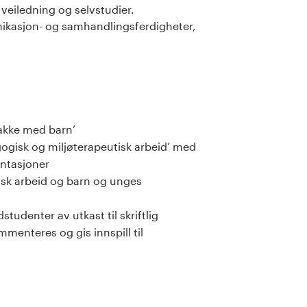
veiledning og selvstudier.
kasjon- og samhandlingsferdigheter,
kke med barn’
gogisk og miljøterapeutisk arbeid’ med
entasjoner
isk arbeid og barn og unges
udenter av utkast til skriftlig
menteres og gis innspill til