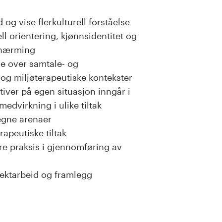
g vise flerkulturell forståelse
 orientering, kjønnsidentitet og
ilnærming
re over samtale- og
og miljøterapeutiske kontekster
iver på egen situasjon inngår i
edvirkning i ulike tiltak
egne arenaer
rapeutiske tiltak
re praksis i gjennomføring av
jektarbeid og framlegg