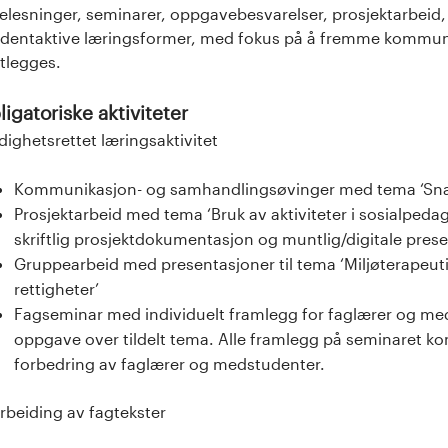
elesninger, seminarer, oppgavebesvarelser, prosjektarbeid, 
dentaktive læringsformer, med fokus på å fremme kommuni
tlegges.
igatoriske aktiviteter
dighetsrettet læringsaktivitet
Kommunikasjon- og samhandlingsøvinger med tema ‘Sna
Prosjektarbeid med tema ‘Bruk av aktiviteter i sosialpeda
skriftlig prosjektdokumentasjon og muntlig/digitale pres
Gruppearbeid med presentasjoner til tema ‘Miljøterapeut
rettigheter’
Fagseminar med individuelt framlegg for faglærer og medst
oppgave over tildelt tema. Alle framlegg på seminaret kom
forbedring av faglærer og medstudenter.
rbeiding av fagtekster