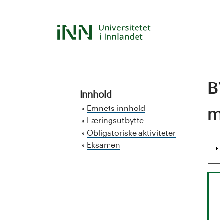
Hopp
til
S
hovedinnhold
t
u
B
d
Innhold
Emnets innhold
m
i
Læringsutbytte
Obligatoriske aktiviteter
e
Eksamen
k
a
t