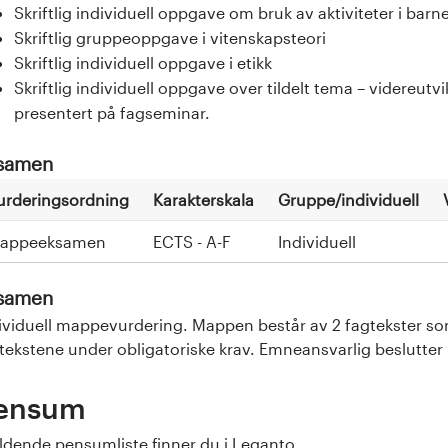
Skriftlig individuell oppgave om bruk av aktiviteter i barn
Skriftlig gruppeoppgave i vitenskapsteori
Skriftlig individuell oppgave i etikk
Skriftlig individuell oppgave over tildelt tema – videreutvi
presentert på fagseminar.
samen
urderingsordning
Karakterskala
Gruppe/individuell
appeeksamen
ECTS - A-F
Individuell
samen
ividuell mappevurdering. Mappen består av 2 fagtekster som
tekstene under obligatoriske krav. Emneansvarlig beslutter 
ensum
eldende
pensumliste
finner du i Leganto