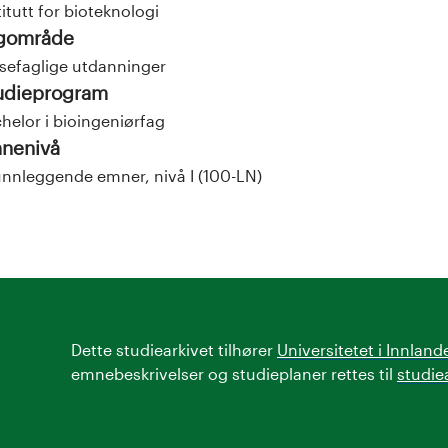
titutt for bioteknologi
gområde
sefaglige utdanninger
udieprogram
helor i bioingeniørfag
nenivå
nnleggende emner, nivå I (100-LN)
Dette studiearkivet tilhører
Universitetet i Innland
emnebeskrivelser og studieplaner rettes til
studie