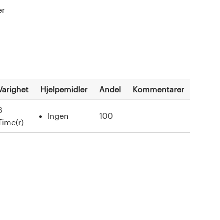
er
Varighet
Hjelpemidler
Andel
Kommentarer
3
Ingen
100
Time(r)