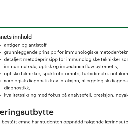
nets innhold
antigen og antistoff
grunnleggende prinsipp for immunologiske metoder/tekn
detaljert metodeprinsipp for immunologiske teknikker so
immunmetode, optisk og impedanse flow cytometry,
optiske teknikker, spektrofotometri, turbidimetri, nefelom
serologisk diagnostikk av infeksjon, allergologisk diagn
diagnostikk,
kvalitetssikring med fokus på analysefeil, presisjon, nøyak
æringsutbytte
 bestått emne har studenten oppnådd følgende læringsutb