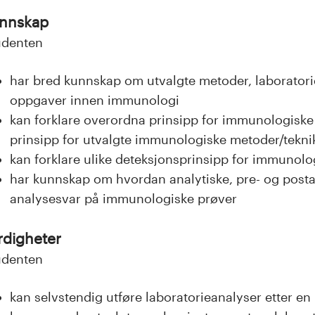
nnskap
udenten
har bred kunnskap om utvalgte metoder, laboratori
oppgaver innen immunologi
kan forklare overordna prinsipp for immunologiske 
prinsipp for utvalgte immunologiske metoder/tekni
kan forklare ulike deteksjonsprinsipp for immunolo
har kunnskap om hvordan analytiske, pre- og postan
analysesvar på immunologiske prøver
rdigheter
udenten
kan selvstendig utføre laboratorieanalyser etter en