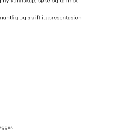
eg ny kunnskap, søke og ta imot
ntlig og skriftlig presentasjon
legges