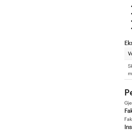
Ek
V
S
m
P
Gj
Fa
Fak
Ins