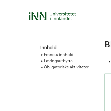
Hopp
til
S
hovedinnhold
t
u
B
d
Innhold
Emnets innhold
i
Læringsutbytte
Obligatoriske aktiviteter
e
k
a
t