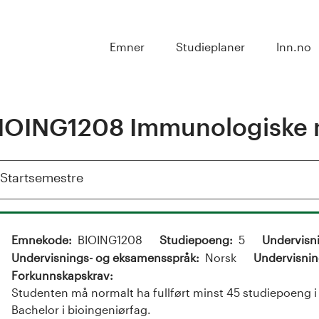
Emner
Studieplaner
Inn.no
IOING1208 Immunologiske
Vis
Startsemestre
Emnekode
BIOING1208
Studiepoeng
5
Undervisn
Undervisnings- og eksamensspråk
Norsk
Undervisnin
Forkunnskapskrav
Studenten må normalt ha fullført minst 45 studiepoeng i l
Bachelor i bioingeniørfag.