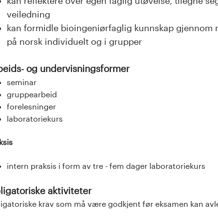
kan reflektere over egen faglig utøvelse, tilegne s
veiledning
kan formidle bioingeniørfaglig kunnskap gjennom mu
på norsk individuelt og i grupper
beids- og undervisningsformer
seminar
gruppearbeid
forelesninger
laboratoriekurs
ksis
intern praksis i form av tre - fem dager laboratoriekurs
igatoriske aktiviteter
igatoriske krav som må være godkjent før eksamen kan av