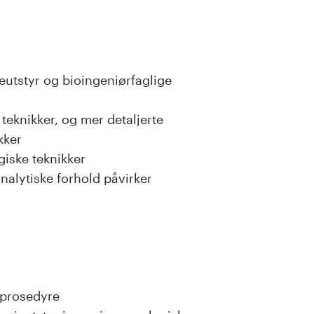
eutstyr og bioingeniørfaglige
teknikker, og mer detaljerte
kker
giske teknikker
alytiske forhold påvirker
 prosedyre