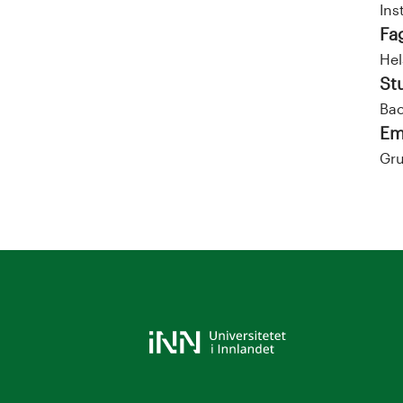
Ins
Fa
Hel
St
Bac
Em
Gru