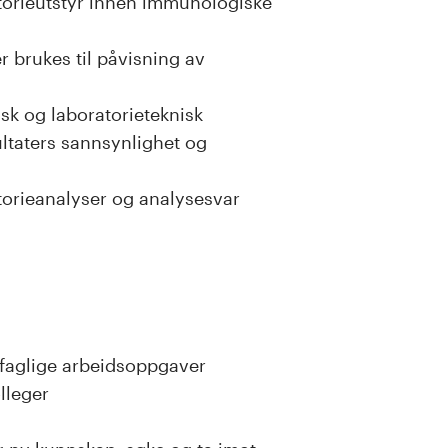
torieutstyr innen immunologiske
 brukes til påvisning av
sk og laboratorieteknisk
ultaters sannsynlighet og
torieanalyser og analysesvar
rfaglige arbeidsoppgaver
lleger