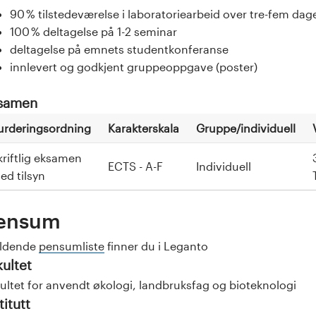
90 % tilstedeværelse i laboratoriearbeid over tre-fem dag
100 % deltagelse på 1-2 seminar
deltagelse på emnets studentkonferanse
innlevert og godkjent gruppeoppgave (poster)
samen
urderingsordning
Karakterskala
Gruppe/individuell
kriftlig eksamen
ECTS - A-F
Individuell
ed tilsyn
ensum
eldende
pensumliste
finner du i Leganto
kultet
ultet for anvendt økologi, landbruksfag og bioteknologi
titutt