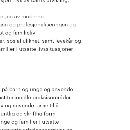
lingen av moderne
gen og profesjonaliseringen og
t og familieliv
er, sosial ulikhet, samt levekår og
ilier i utsatte livssituasjoner
er på barn og unge og anvende
nstitusjonelle praksisområder.
tiv og anvende disse til å
ntlig og skriftlig form
ge og familier i utsatte
 avanserte arbeidsoppgaver og