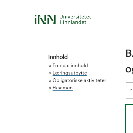
Hopp
til
S
hovedinnhold
t
u
B
d
Innhold
Emnets innhold
o
i
Læringsutbytte
Obligatoriske aktiviteter
e
Eksamen
k
a
t