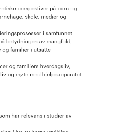
retiske perspektiver på barn og
barnehage, skole, medier og
deringsprosesser i samfunnet
 på betydningen av mangfold,
 og familier i utsatte
r og familiers hverdagsliv,
es liv og møte med hjelpeapparatet
 som har relevans i studier av
on i lys av barns utvikling,