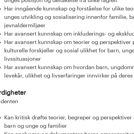
Har inngående kunnskap og forståelse for ulike teo
unges utvikling og sosialisering innenfor familie, 
jevnaldermiljøer
Har avansert kunnskap om inkluderings- og eksklu
Har avansert kunnskap om teorier og perspektiver
kulturelle forskjeller og sosial ulikhet for barn, unge
livssituasjoner
Har avansert kunnskap om hvordan barn, ungdomme
levekår, ulikhet og livserfaringer innvirker på der
rdigheter
udenten
Kan kritisk drøfte teorier, begreper og perspektiver
barn og unge og familier
Kan analysere og dokumentere barns omsorgssituasj