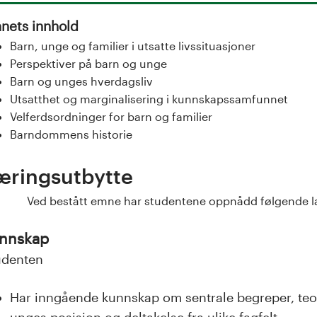
nets innhold
Barn, unge og familier i utsatte livssituasjoner
Perspektiver på barn og unge
Barn og unges hverdagsliv
Utsatthet og marginalisering i kunnskapssamfunnet
Velferdsordninger for barn og familier
Barndommens historie
æringsutbytte
d bestått emne har studentene oppnådd følgende lær
nnskap
udenten
Har inngående kunnskap om sentrale begreper, teo
unges posisjon og deltakelse fra ulike fagfelt