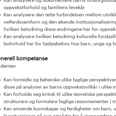
oppvekstforhold og familiens levekår
Kan analysere den tette forbindelsen mellom utvik
velferdssamfunn og den økende institusjonaliserin
hvilken betydning disse endringene har for oppveks
Kan analysere hvilken betydning kulturelle forskjell
boforhold har for hjelpebehov hos barn, unge og fam
nerell kompetanse
udenten
Kan formidle og beherske ulike faglige perspektiv
disse på analyser av barns oppvekstsvilkår i ulike i
Kan forholde seg kritisk til ulike teoretiske perspek
strukturere og formulere faglige resonnementer i mu
Kan anvende kunnskaper og ferdigheter om barn, un
livssituasjoner på nye områder for å gjennomføre