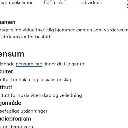
jemmeeksamen
ECTS - A-F
Individuell
samen
dagers individuell skriftlig hjemmeeksamen som vurderes me
este karakter for bestått.
ensum
eldende
pensumliste
finner du i Leganto
kultet
ultet for helse- og sosialvitenskap
titutt
titutt for sosialvitenskap og veiledning
gområde
sefaglige utdanninger
udieprogram
ter i barnevern