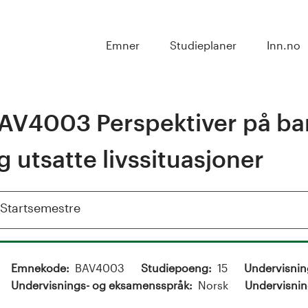
Emner
Studieplaner
Inn.no
AV4003 Perspektiver på bar
g utsatte livssituasjoner
Vis
Startsemestre
Emnekode
BAV4003
Studiepoeng
15
Undervisni
Undervisnings- og eksamensspråk
Norsk
Undervisnin