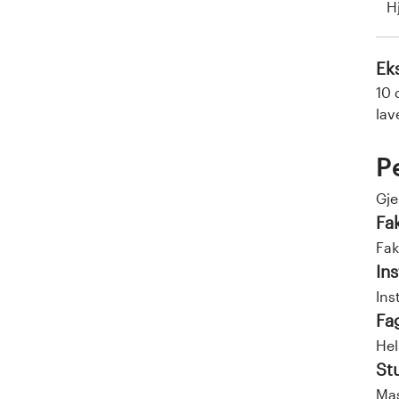
H
Ek
10 
lav
P
Gj
Fa
Fak
Ins
Ins
Fa
Hel
St
Mas