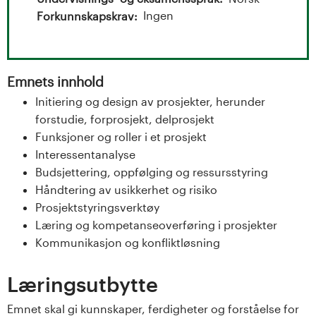
t
Ingen
Forkunnskapskrav
a
l
Emnets innhold
o
Initiering og design av prosjekter, herunder
g
forstudie, forprosjekt, delprosjekt
Funksjoner og roller i et prosjekt
U
Interessentanalyse
Budsjettering, oppfølging og ressursstyring
n
Håndtering av usikkerhet og risiko
i
Prosjektstyringsverktøy
Læring og kompetanseoverføring i prosjekter
v
Kommunikasjon og konfliktløsning
e
Læringsutbytte
r
Emnet skal gi kunnskaper, ferdigheter og forståelse for