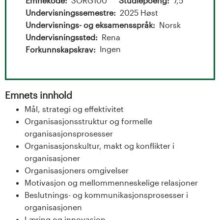
t
Emnekode
3ORG100
Studiepoeng
7,5
Undervisningssemestre
2025 Høst
a
Undervisnings- og eksamensspråk
Norsk
l
Undervisningssted
Rena
Ingen
Forkunnskapskrav
o
g
Emnets innhold
U
Mål, strategi og effektivitet
Organisasjonsstruktur og formelle
n
organisasjonsprosesser
i
Organisasjonskultur, makt og konflikter i
organisasjoner
v
Organisasjoners omgivelser
Motivasjon og mellommenneskelige relasjoner
e
Beslutnings- og kommunikasjonsprosesser i
r
organisasjonen
Læring og innovasjon