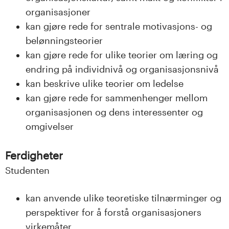
n
organisasjoner
l
kan gjøre rede for sentrale motivasjons- og
belønningsteorier
a
kan gjøre rede for ulike teorier om læring og
n
endring på individnivå og organisasjonsnivå
kan beskrive ulike teorier om ledelse
d
kan gjøre rede for sammenhenger mellom
e
organisasjonen og dens interessenter og
omgivelser
t
Ferdigheter
Studenten
kan anvende ulike teoretiske tilnærminger og
perspektiver for å forstå organisasjoners
virkemåter