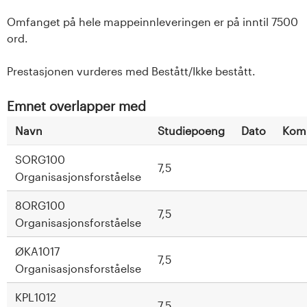
Omfanget på hele mappeinnleveringen er på inntil 7500
ord.
Prestasjonen vurderes med Bestått/Ikke bestått.
Emnet overlapper med
Navn
Studiepoeng
Dato
Kom
SORG100
7,5
Organisasjonsforståelse
8ORG100
7,5
Organisasjonsforståelse
ØKA1017
7,5
Organisasjonsforståelse
KPL1012
7,5