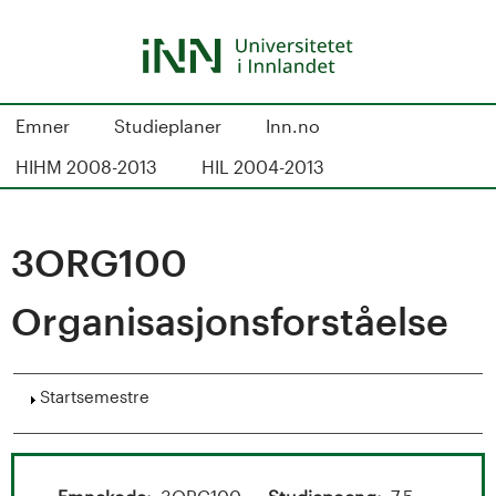
Hopp
til
hovedinnhold
S
Emner
Studieplaner
Inn.no
t
HIHM 2008-2013
HIL 2004-2013
u
d
3ORG100
i
Organisasjonsforståelse
e
k
Vis
Startsemestre
a