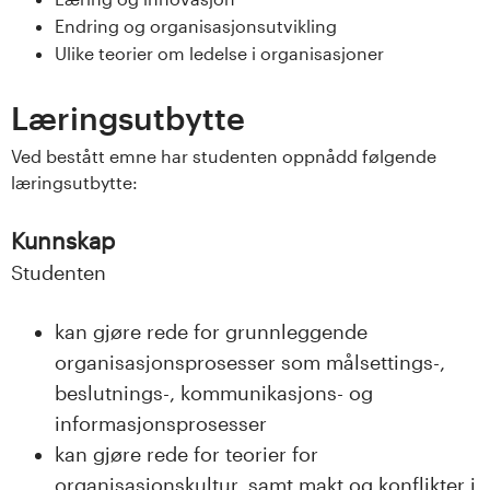
s
Endring og organisasjonsutvikling
Ulike teorier om ledelse i organisasjoner
i
t
Læringsutbytte
Ved bestått emne har studenten oppnådd følgende
e
læringsutbytte:
t
Kunnskap
e
Studenten
t
kan gjøre rede for grunnleggende
i
organisasjonsprosesser som målsettings-,
beslutnings-, kommunikasjons- og
I
informasjonsprosesser
n
kan gjøre rede for teorier for
organisasjonskultur, samt makt og konflikter i