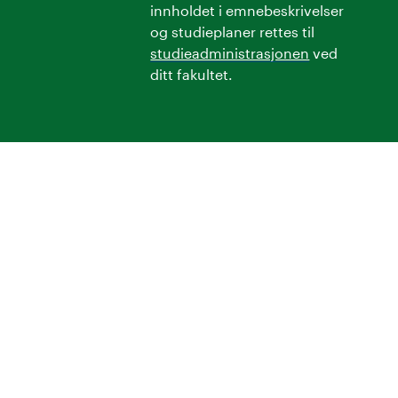
innholdet i emnebeskrivelser
og studieplaner rettes til
studieadministrasjonen
ved
ditt fakultet.