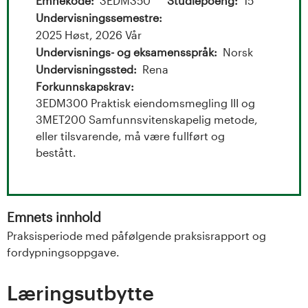
t
Emnekode
3EDM350
Studiepoeng
15
Undervisningssemestre
a
2025 Høst, 2026 Vår
l
Undervisnings- og eksamensspråk
Norsk
Undervisningssted
Rena
o
Forkunnskapskrav
3EDM300 Praktisk eiendomsmegling III og
g
3MET200 Samfunnsvitenskapelig metode,
eller tilsvarende, må være fullført og
U
bestått.
n
i
Emnets innhold
v
Praksisperiode med påfølgende praksisrapport og
fordypningsoppgave.
e
Læringsutbytte
r