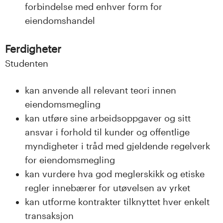
n
forbindelse med enhver form for
l
eiendomshandel
a
Ferdigheter
n
Studenten
d
kan anvende all relevant teori innen
eiendomsmegling
e
kan utføre sine arbeidsoppgaver og sitt
t
ansvar i forhold til kunder og offentlige
myndigheter i tråd med gjeldende regelverk
for eiendomsmegling
kan vurdere hva god meglerskikk og etiske
regler innebærer for utøvelsen av yrket
kan utforme kontrakter tilknyttet hver enkelt
transaksjon