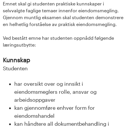
Emnet skal gi studenten praktiske kunnskaper i
s
selvvalgte faglige temaer innenfor eiendomsmegling.
i
Gjennom muntlig eksamen skal studenten demonstrere
en helhetlig forståelse av praktisk eiendomsmegling.
t
Ved bestått emne har studenten oppnådd følgende
e
læringsutbytte:
t
Kunnskap
e
Studenten
t
har oversikt over og innsikt i
i
eiendomsmeglers rolle, ansvar og
arbeidsoppgaver
I
kan gjennomføre enhver form for
n
eiendomshandel
kan håndtere all dokumentbehandling i