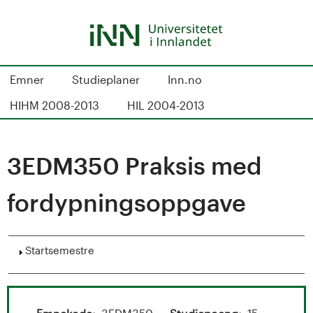
Hopp
til
hovedinnhold
S
Emner
Studieplaner
Inn.no
t
HIHM 2008-2013
HIL 2004-2013
u
d
3EDM350 Praksis med
i
fordypningsoppgave
e
k
Vis
Startsemestre
a