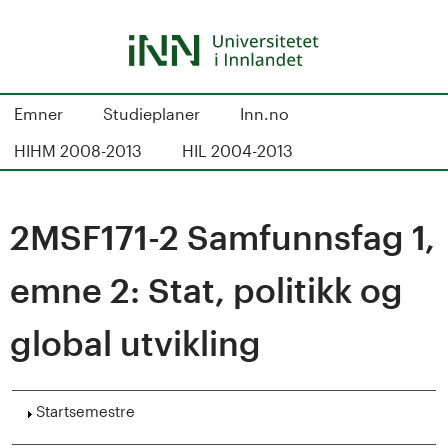
Hopp
til
hovedinnhold
S
Emner
Studieplaner
Inn.no
t
HIHM 2008-2013
HIL 2004-2013
u
d
2MSF171-2 Samfunnsfag 1,
i
emne 2: Stat, politikk og
e
global utvikling
k
a
Vis
Startsemestre