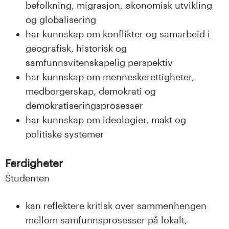
n
befolkning, migrasjon, økonomisk utvikling
og globalisering
l
har kunnskap om konflikter og samarbeid i
a
geografisk, historisk og
samfunnsvitenskapelig perspektiv
n
har kunnskap om menneskerettigheter,
d
medborgerskap, demokrati og
demokratiseringsprosesser
e
har kunnskap om ideologier, makt og
t
politiske systemer
Ferdigheter
Studenten
kan reflektere kritisk over sammenhengen
mellom samfunnsprosesser på lokalt,