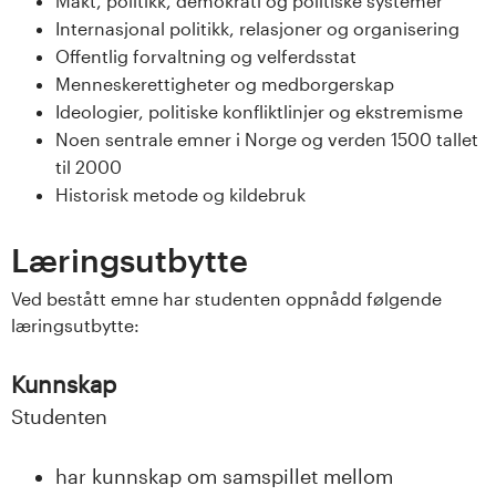
Makt, politikk, demokrati og politiske systemer
s
Internasjonal politikk, relasjoner og organisering
Offentlig forvaltning og velferdsstat
i
Menneskerettigheter og medborgerskap
t
Ideologier, politiske konfliktlinjer og ekstremisme
Noen sentrale emner i Norge og verden 1500 tallet
e
til 2000
Historisk metode og kildebruk
t
Læringsutbytte
e
Ved bestått emne har studenten oppnådd følgende
t
læringsutbytte:
i
Kunnskap
I
Studenten
n
har kunnskap om samspillet mellom