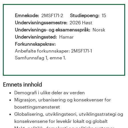
t
a
Emnekode
2MSF171-2
Studiepoeng
15
l
Undervisningssemestre
2026 Høst
Undervisnings- og eksamensspråk
Norsk
o
Undervisningssted
Hamar
Forkunnskapskrav
g
Anbefalte forkunnskaper: 2MSF171-1
Samfunnsfag 1, emne 1.
U
n
i
Emnets innhold
Demografi i ulike deler av verden
v
Migrasjon, urbanisering og konsekvenser for
bosettingsmønsteret
e
Globalisering, utviklingsteori, utviklingsstrategi og
r
konsekvensene for levekår lokalt og globalt