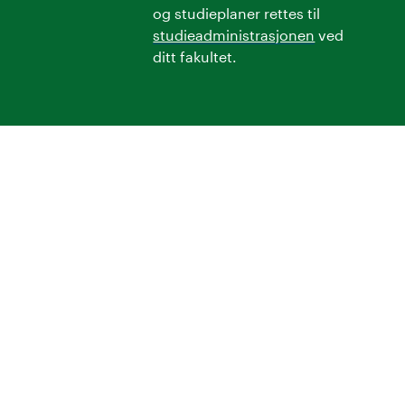
og studieplaner rettes til
studieadministrasjonen
ved
ditt fakultet.