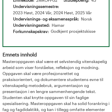
t
Emnekode
2MROPPG2
Studiepoeng
45
Undervisningssemestre
a
2023 Høst, 2024 Vår, 2024 Høst, 2025 Vår
l
Undervisnings- og eksamensspråk
Norsk
Undervisningssted
Hamar
o
Godkjent prosjektskisse
Forkunnskapskrav
g
U
Emnets innhold
Masteroppgaven skal være et selvstendig vitenskapelig
n
arbeid som viser forståelse, refleksjon og modning.
i
Oppgaven skal være profesjonsrettet og
praksisorientert, og dokumentere studentens evne til
v
vitenskapelig metodebruk, argumentasjon og
presentasjon i en lengre sammenhengende tekst.
e
Studenten skal knytte oppgaven til sin faglige
spesialisering. Masteroppgaven skal ha solid forankring i
r
fag og fagdidaktikk, og kan i tillegg omfatte elementer