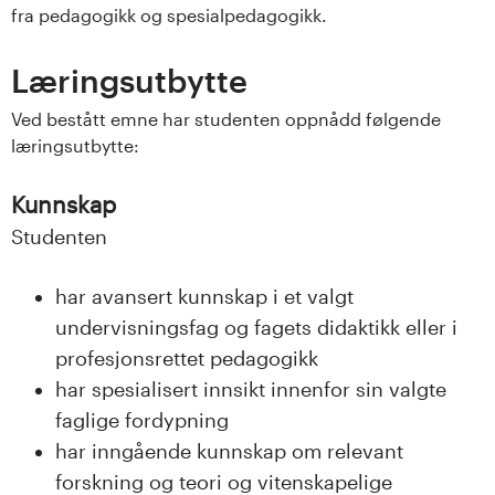
fra pedagogikk og spesialpedagogikk.
s
i
Læringsutbytte
t
Ved bestått emne har studenten oppnådd følgende
læringsutbytte:
e
Kunnskap
t
Studenten
e
har avansert kunnskap i et valgt
t
undervisningsfag og fagets didaktikk eller i
i
profesjonsrettet pedagogikk
har spesialisert innsikt innenfor sin valgte
I
faglige fordypning
n
har inngående kunnskap om relevant
forskning og teori og vitenskapelige