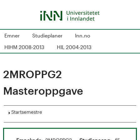
Hopp
til
hovedinnhold
S
Emner
Studieplaner
Inn.no
t
HIHM 2008-2013
HIL 2004-2013
u
d
2MROPPG2
i
Masteroppgave
e
k
Vis
Startsemestre
a