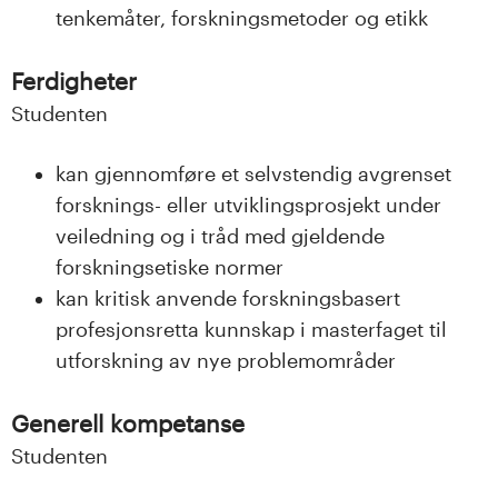
n
tenkemåter, forskningsmetoder og etikk
l
Ferdigheter
a
Studenten
n
kan gjennomføre et selvstendig avgrenset
d
forsknings- eller utviklingsprosjekt under
veiledning og i tråd med gjeldende
e
forskningsetiske normer
t
kan kritisk anvende forskningsbasert
profesjonsretta kunnskap i masterfaget til
utforskning av nye problemområder
Generell kompetanse
Studenten