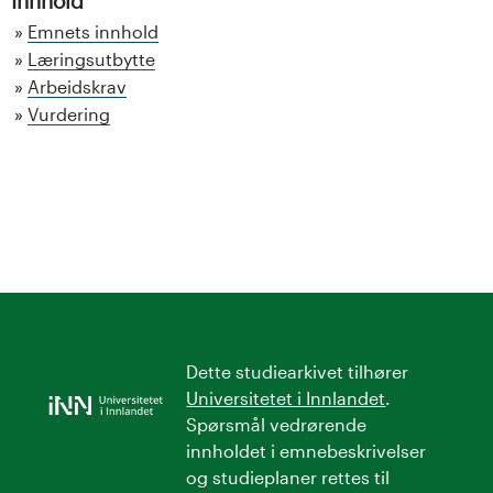
Innhold
Emnets innhold
Læringsutbytte
Arbeidskrav
Vurdering
Dette studiearkivet tilhører
Universitetet i Innlandet
.
Spørsmål vedrørende
innholdet i emnebeskrivelser
og studieplaner rettes til