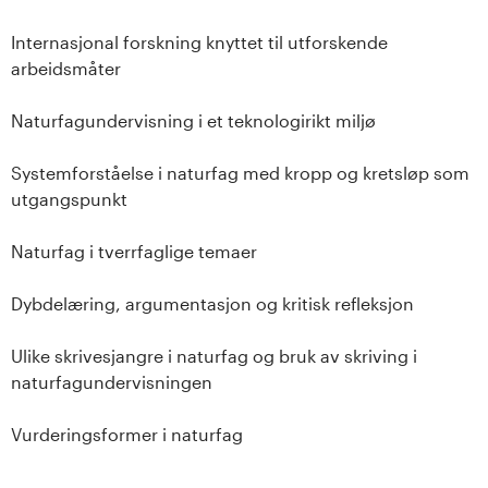
s
Internasjonal forskning knyttet til utforskende
i
arbeidsmåter
t
Naturfagundervisning i et teknologirikt miljø
e
Systemforståelse i naturfag med kropp og kretsløp som
utgangspunkt
t
e
Naturfag i tverrfaglige temaer
t
Dybdelæring, argumentasjon og kritisk refleksjon
i
Ulike skrivesjangre i naturfag og bruk av skriving i
naturfagundervisningen
I
Vurderingsformer i naturfag
n