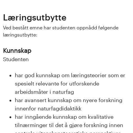
n
l
Læringsutbytte
a
Ved bestått emne har studenten oppnådd følgende
læringsutbytte:
n
Kunnskap
d
Studenten
e
har god kunnskap om læringsteorier som er
t
spesielt relevante for utforskende
arbeidsmåter i naturfag
har avansert kunnskap om nyere forskning
innenfor naturfagdidaktikk
har inngående kunnskap om kvalitative
tilnærminger til det å gjøre forskning innen