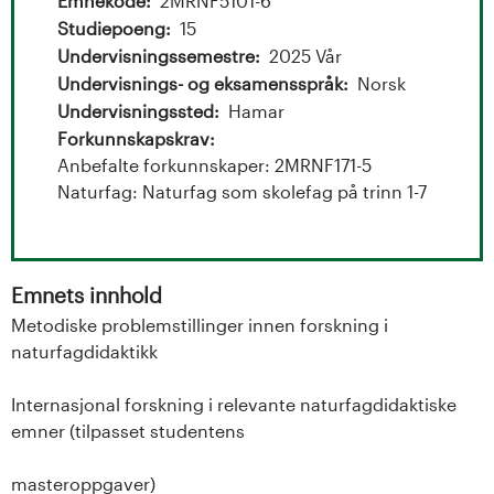
t
Emnekode
2MRNF5101-6
Studiepoeng
15
a
Undervisningssemestre
2025 Vår
l
Undervisnings- og eksamensspråk
Norsk
Undervisningssted
Hamar
o
Forkunnskapskrav
Anbefalte forkunnskaper: 2MRNF171-5
g
Naturfag: Naturfag som skolefag på trinn 1-7
U
n
Emnets innhold
i
Metodiske problemstillinger innen forskning i
naturfagdidaktikk
v
Internasjonal forskning i relevante naturfagdidaktiske
e
emner (tilpasset studentens
r
masteroppgaver)