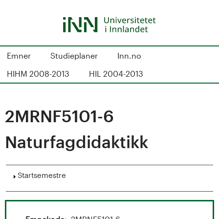
Hopp
til
hovedinnhold
S
Emner
Studieplaner
Inn.no
t
HIHM 2008-2013
HIL 2004-2013
u
d
2MRNF5101-6
i
Naturfagdidaktikk
e
k
Vis
Startsemestre
a