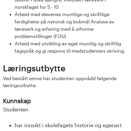
s
norskfaget for 5 - 10
Arbeid med elevenes muntlige og skriftlige
i
ferdigheter på nynorsk og bokmål Analyse av
læreverk og erfaring med å utforme
t
problemstillinger (FOU)
e
Arbeid med utvikling av eget muntlig og skriftlig
fagspråk og gi respons til medstudenters skriving.
t
Læringsutbytte
e
Ved bestått emne har studenten oppnådd følgende
t
læringsutbytte:
i
Kunnskap
I
Studenten
n
har innsikt i skolefagets historie og egenart