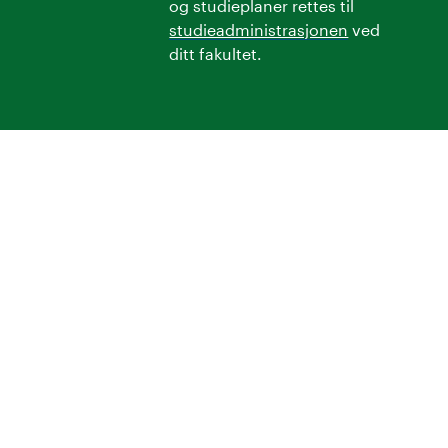
og studieplaner rettes til
studieadministrasjonen
ved
ditt fakultet.