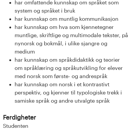
n
har omfattende kunnskap om språket som
system og språket i bruk
l
har kunnskap om muntlig kommunikasjon
a
har kunnskap om hva som kjennetegner
muntlige, skriftlige og multimodale tekster, på
n
nynorsk og bokmål, i ulike sjangre og
d
medium
har kunnskap om språkdidaktikk og teorier
e
om språklæring og språkutvikling for elever
t
med norsk som første- og andrespråk
har kunnskap om norsk i et kontrastivt
perspektiv, og kjenner til typologiske trekk i
samiske språk og andre utvalgte språk
Ferdigheter
Studenten