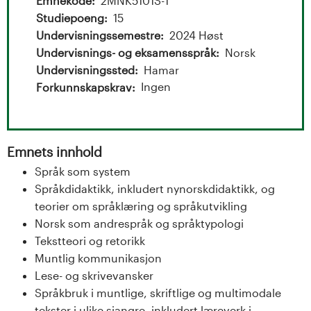
t
Emnekode
2MNK5101S-1
Studiepoeng
15
a
Undervisningssemestre
2024 Høst
l
Undervisnings- og eksamensspråk
Norsk
Undervisningssted
Hamar
o
Ingen
Forkunnskapskrav
g
U
Emnets innhold
Språk som system
n
Språkdidaktikk, inkludert nynorskdidaktikk, og
i
teorier om språklæring og språkutvikling
Norsk som andrespråk og språktypologi
v
Tekstteori og retorikk
Muntlig kommunikasjon
e
Lese- og skrivevansker
r
Språkbruk i muntlige, skriftlige og multimodale
tekster i ulike sjangre, inkludert læreverk i