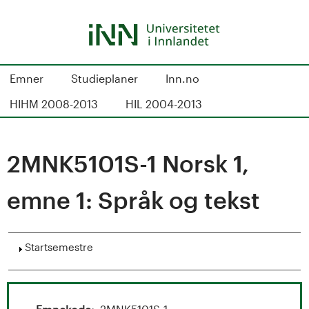
Hopp
til
hovedinnhold
S
Emner
Studieplaner
Inn.no
t
HIHM 2008-2013
HIL 2004-2013
u
d
2MNK5101S-1 Norsk 1,
i
emne 1: Språk og tekst
e
k
Vis
Startsemestre
a