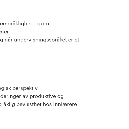
lerspråklighet og om
ster
 når undervisningsspråket er et
ogisk perspektiv
rderinger av produktive og
pråklig bevissthet hos innlærere