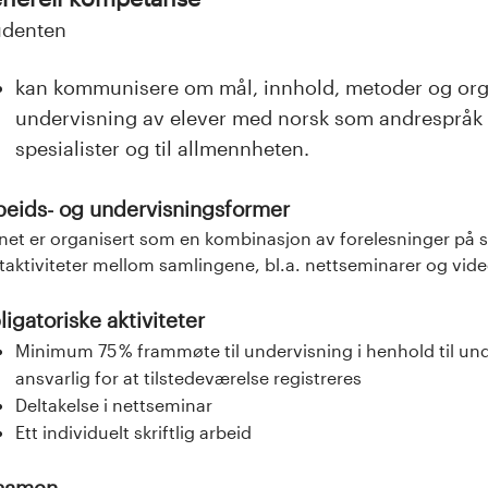
udenten
kan kommunisere om mål, innhold, metoder og orga
undervisning av elever med norsk som andrespråk
spesialister og til allmennheten.
beids- og undervisningsformer
et er organisert som en kombinasjon av forelesninger på sa
taktiviteter mellom samlingene, bl.a. nettseminarer og vide
igatoriske aktiviteter
Minimum 75 % frammøte til undervisning i henhold til un
ansvarlig for at tilstedeværelse registreres
Deltakelse i nettseminar
Ett individuelt skriftlig arbeid
samen