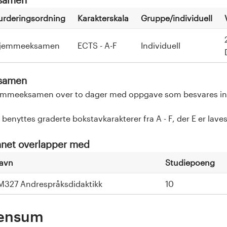
urderingsordning
Karakterskala
Gruppe/individuell
jemmeeksamen
ECTS - A-F
Individuell
samen
mmeeksamen over to dager med oppgave som besvares indiv
 benyttes graderte bokstavkarakterer fra A - F, der E er laves
net overlapper med
avn
Studiepoeng
M327 Andrespråksdidaktikk
10
ensum