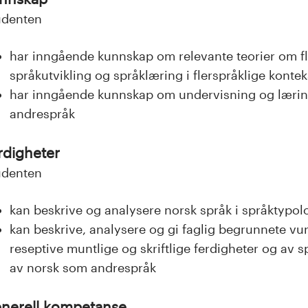
udenten
har inngående kunnskap om relevante teorier om f
språkutvikling og språklæring i flerspråklige kontek
har inngående kunnskap om undervisning og læring
andrespråk
rdigheter
udenten
kan beskrive og analysere norsk språk i språktypol
kan beskrive, analysere og gi faglig begrunnete vu
reseptive muntlige og skriftlige ferdigheter og av s
av norsk som andrespråk
nerell kompetanse