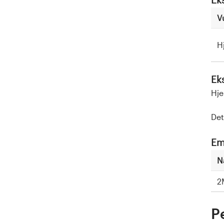
V
H
Ek
Hje
Det
Em
N
2
P