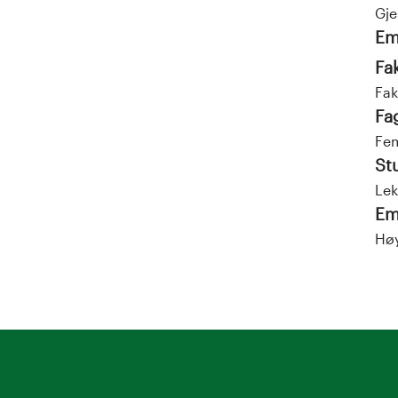
Gj
Em
Fa
Fak
Fa
Fem
St
Lek
Em
Høy