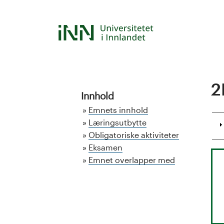
Hopp
til
S
hovedinnhold
t
u
2
d
Innhold
Emnets innhold
i
Læringsutbytte
Obligatoriske aktiviteter
e
Eksamen
k
Emnet overlapper med
a
t