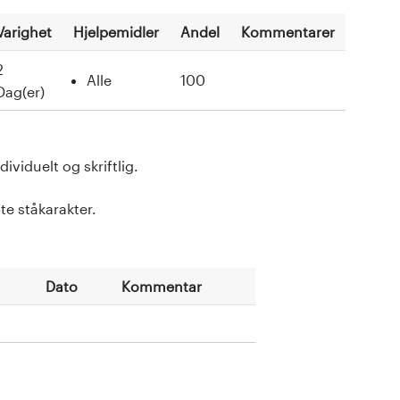
Varighet
Hjelpemidler
Andel
Kommentarer
2
Alle
100
Dag(er)
iduelt og skriftlig.
te ståkarakter.
Dato
Kommentar