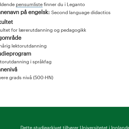
eldende
pensumliste
finner du i Leganto
nenavn på engelsk:
Second language didactics
kultet
ultet for lærerutdanning og pedagogikk
gområde
årig lektorutdanning
udieprogram
torutdanning i språkfag
nenivå
ere grads nivå (500-HN)
Dette studiearkivet tilhører
Universitetet i Innland