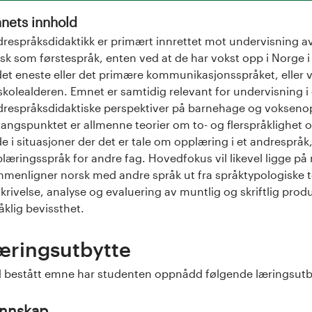
nets innhold
respråksdidaktikk er primært innrettet mot undervisning av 
sk som førstespråk, enten ved at de har vokst opp i Norge i
det eneste eller det primære kommunikasjonsspråket, eller v
skolealderen. Emnet er samtidig relevant for undervisning i 
respråksdidaktiske perspektiver på barnehage og voksenopp
angspunktet er allmenne teorier om to- og flerspråklighet 
e i situasjoner der det er tale om opplæring i et andrespråk,
læringsspråk for andre fag. Hovedfokus vil likevel ligge p
menligner norsk med andre språk ut fra språktypologiske te
krivelse, analyse og evaluering av muntlig og skriftlig pro
åklig bevissthet.
æringsutbytte
 bestått emne har studenten oppnådd følgende læringsutb
nnskap