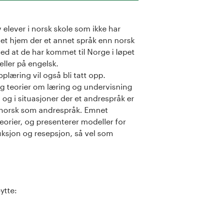
elever i norsk skole som ikke har
 et hjem der et annet språk enn norsk
ed at de har kommet til Norge i løpet
eller på engelsk.
læring vil også bli tatt opp.
og teorier om læring og undervisning
 og i situasjoner der et andrespråk er
å norsk som andrespråk. Emnet
orier, og presenterer modeller for
duksjon og resepsjon, så vel som
ytte: