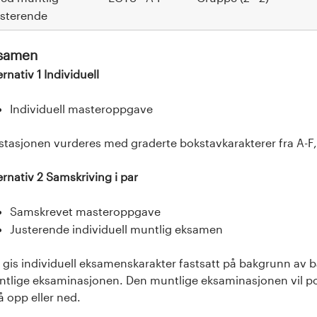
usterende
samen
ernativ 1 Individuell
Individuell masteroppgave
stasjonen vurderes med graderte bokstavkarakterer fra A-F, 
ernativ 2 Samskriving i par
Samskrevet masteroppgave
Justerende individuell muntlig eksamen
 gis individuell eksamenskarakter fastsatt på bakgrunn av bå
tlige eksaminasjonen. Den muntlige eksaminasjonen vil pot
å opp eller ned.