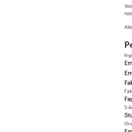
Ved
opp
All
P
Ing
Em
Em
Fa
Fak
Fa
5-å
St
Gru
Em