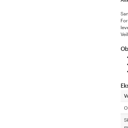
Sam
For
lev
Vei
Obl
Ek
V
O
S
m