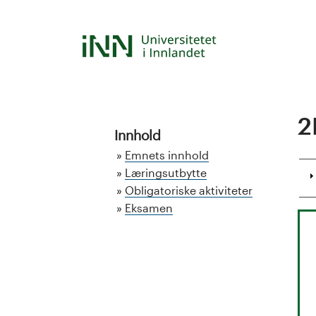
Hopp
til
S
hovedinnhold
t
u
2
d
Innhold
Emnets innhold
i
Læringsutbytte
Obligatoriske aktiviteter
e
Eksamen
k
a
t