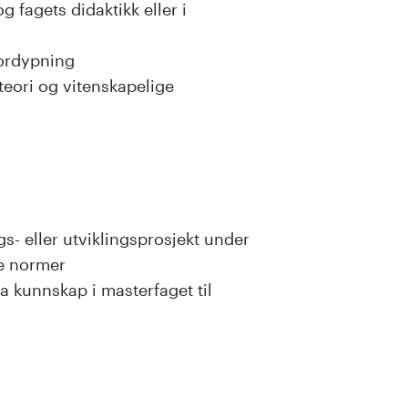
 fagets didaktikk eller i
 fordypning
eori og vitenskapelige
s- eller utviklingsprosjekt under
ke normer
a kunnskap i masterfaget til