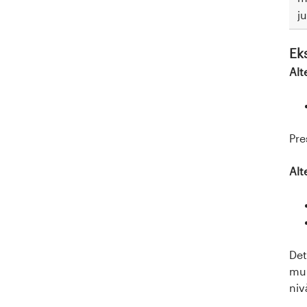
j
Ek
Alt
Pre
Alt
Det
mun
niv