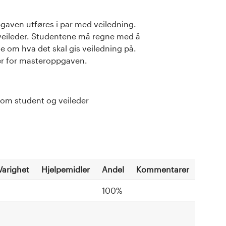
aven utføres i par med veiledning.
veileder. Studentene må regne med å
ale om hva det skal gis veiledning på.
er for masteroppgaven.
llom student og veileder
Varighet
Hjelpemidler
Andel
Kommentarer
100%