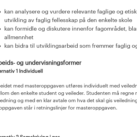
kan analysere og vurdere relevante faglige og etiske
utvikling av faglig fellesskap på den enkelte skole
kan formidle og diskutere innenfor fagområdet, bla
allmennhet
kan bidra til utviklingsarbeid som fremmer faglig 
beids- og undervisningsformer
ernativ 1 Individuell
eidet med masteroppgaven utføres individuelt med veiledn
lom den enkelte student og veileder. Studenten må regne med
ledning og med en klar avtale om hva det skal gis veiledni
oppgaven står i retningslinjer for masteroppgaven.
ernativ 2 Samskriving i par