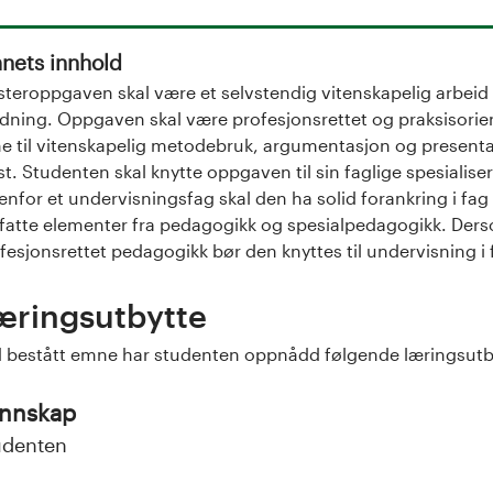
nets innhold
teroppgaven skal være et selvstendig vitenskapelig arbeid s
ning. Oppgaven skal være profesjonsrettet og praksisori
e til vitenskapelig metodebruk, argumentasjon og presen
st. Studenten skal knytte oppgaven til sin faglige spesiali
enfor et undervisningsfag skal den ha solid forankring i fag 
atte elementer fra pedagogikk og spesialpedagogikk. Der
fesjonsrettet pedagogikk bør den knyttes til undervisning i 
æringsutbytte
 bestått emne har studenten oppnådd følgende læringsutb
nnskap
udenten