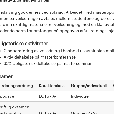
skriving godkjennes ved søknad. Arbeidet med masteroppg
men på veiledningen avtales mellom studentene og deres 
ere inn skriftlig materiale før veiledning og med en klar avt
ledende norm for omfanget på oppgaven står i retningslinj
igatoriske aktiviteter
Gjennomføring av veiledning i henhold til avtalt plan me
Aktiv deltakelse på masterkonferanse
65% obligatorisk deltakelse på masterseminar
samen
urderingsordning
Karakterskala
Gruppe/individuell
ppgave
ECTS - A-F
Individuell
kriftlig eksamen
ed muntlig
ECTS - A-F
Gruppe (2 - 2)