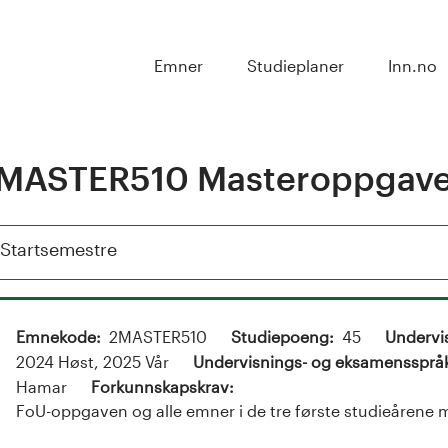
Emner
Studieplaner
Inn.no
MASTER510 Masteroppgav
Vis
Startsemestre
Emnekode
2MASTER510
Studiepoeng
45
Undervi
2024 Høst, 2025 Vår
Undervisnings- og eksamenssprå
Hamar
Forkunnskapskrav
FoU-oppgaven og alle emner i de tre første studieårene m