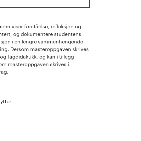
om viser forståelse, refleksjon og
entert, og dokumentere studentens
tasjon i en lengre sammenhengende
sering. Dersom masteroppgaven skrives
og fagdidaktikk, og kan i tillegg
som masteroppgaven skrives i
fag.
ytte: