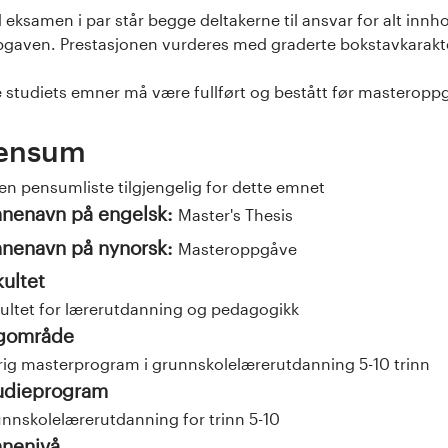
 eksamen i par står begge deltakerne til ansvar for alt inn
gaven. Prestasjonen vurderes med graderte bokstavkarakter f
e studiets emner må være fullført og bestått før masteropp
ensum
en pensumliste tilgjengelig for dette emnet
nenavn på engelsk:
Master's Thesis
nenavn på nynorsk:
Masteroppgåve
kultet
ultet for lærerutdanning og pedagogikk
gområde
rig masterprogram i grunnskolelærerutdanning 5-10 trinn
udieprogram
nnskolelærerutdanning for trinn 5-10
nenivå