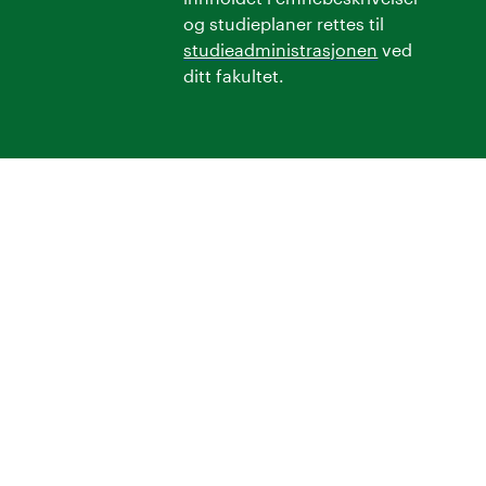
og studieplaner rettes til
studieadministrasjonen
ved
ditt fakultet.