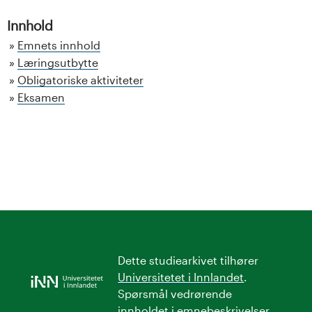
Innhold
Emnets innhold
Læringsutbytte
Obligatoriske aktiviteter
Eksamen
Dette studiearkivet tilhører
Universitetet i Innlandet
.
Spørsmål vedrørende
innholdet i emnebeskrivelser