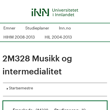
Hopp
til
hovedinnhold
S
Emner
Studieplaner
Inn.no
t
HIHM 2008-2013
HIL 2004-2013
u
d
2M328 Musikk og
i
intermedialitet
e
k
Vis
Startsemestre
a