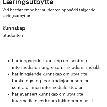
Læringsutbytte
s
Ved bestått emne har studenten oppnådd følgende
i
læringsutbytte:
t
Kunnskap
e
Studenten
t
e
har inngående kunnskap om sentrale
t
intermediale sjangre som inkluderer musikk
har inngående kunnskap om utvalgte
i
forsknings- og teoritradisjoner som er
I
sentrale innen intermediale studier
har avansert kunnskap om utvalgte
n
intermediale verk som inkluderer musikk