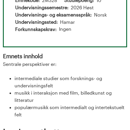
t
Emnekode
2M328
Studiepoeng
10
Undervisningssemestre
2026 Høst
a
Undervisnings- og eksamensspråk
Norsk
l
Undervisningssted
Hamar
Ingen
Forkunnskapskrav
o
g
Emnets innhold
U
Sentrale perspektiver er:
n
intermediale studier som forsknings- og
i
undervisningsfelt
musikk i interaksjon med film, billedkunst og
v
litteratur
populærmusikk som intermedialt og intertekstuelt
e
felt
r