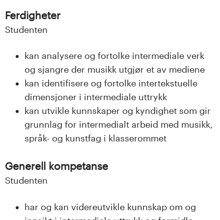
n
Ferdigheter
l
Studenten
a
kan analysere og fortolke intermediale verk
n
og sjangre der musikk utgjør et av mediene
kan identifisere og fortolke intertekstuelle
d
dimensjoner i intermediale uttrykk
e
kan utvikle kunnskaper og kyndighet som gir
grunnlag for intermedialt arbeid med musikk,
t
språk- og kunstfag i klasserommet
Generell kompetanse
Studenten
har og kan videreutvikle kunnskap om og