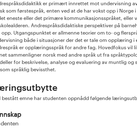
respråksdidaktikk er primært innrettet mot undervisning av 
sk som førstespråk, enten ved at de har vokst opp i Norge i
det eneste eller det primære kommunikasjonsspråket, eller v
skolealderen. Andrespråksdidaktiske perspektiver på barne
t opp. Utgangspunktet er allmenne teorier om to- og flerspr
ervisning både i situasjoner der det er tale om opplæring i e
respråk er opplæringsspråk for andre fag. Hovedfokus vil l
et sammenligner norsk med andre språk ut fra språktypolog
eller for beskrivelse, analyse og evaluering av muntlig og s
 som språklig bevissthet.
æringsutbytte
 bestått emne har studenten oppnådd følgende læringsutb
nnskap
udenten