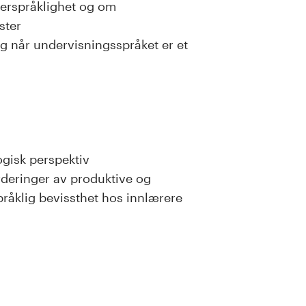
lerspråklighet og om
ster
 når undervisningsspråket er et
ogisk perspektiv
rderinger av produktive og
pråklig bevissthet hos innlærere