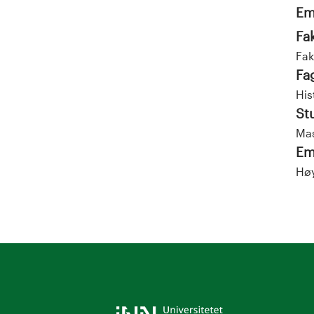
Em
Fa
Fak
Fa
His
St
Mas
Em
Høy