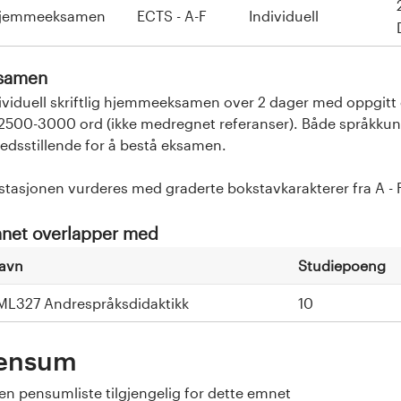
jemmeeksamen
ECTS - A-F
Individuell
samen
ividuell skriftlig hjemmeeksamen over 2 dager med oppgi
2500-3000 ord (ikke medregnet referanser). Både språkk
fredsstillende for å bestå eksamen.
stasjonen vurderes med graderte bokstavkarakterer fra A - F,
net overlapper med
avn
Studiepoeng
ML327 Andrespråksdidaktikk
10
ensum
en pensumliste tilgjengelig for dette emnet