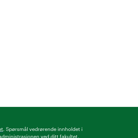
et
. Spørsmål vedrørende innholdet i
administrasjonen
ved ditt fakultet.