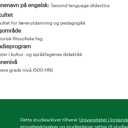
nenavn på engelsk:
Second language didactics
kultet
ultet for lærerutdanning og pedagogikk
gområde
torisk-filosofiske fag
udieprogram
ter i kultur- og språkfagenes didaktikk
nenivå
ere grads nivå (500-HN)
Dette studiearkivet tilhører
Universitetet i Innland
emnebeskrivelser og studieplaner rettes til
studie