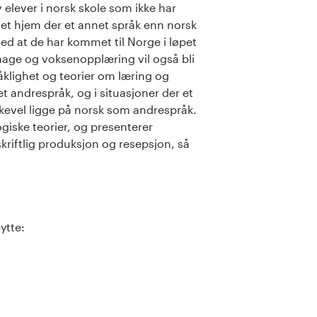
elever i norsk skole som ikke har
 et hjem der et annet språk enn norsk
ed at de har kommet til Norge i løpet
hage og voksenopplæring vil også bli
åklighet og teorier om læring og
t andrespråk, og i situasjoner der et
ikevel ligge på norsk som andrespråk.
iske teorier, og presenterer
kriftlig produksjon og resepsjon, så
ytte: