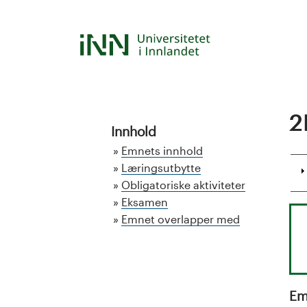
Hopp
til
S
hovedinnhold
t
u
2
d
Innhold
Emnets innhold
i
Læringsutbytte
Obligatoriske aktiviteter
e
Eksamen
k
Emnet overlapper med
a
t
Em