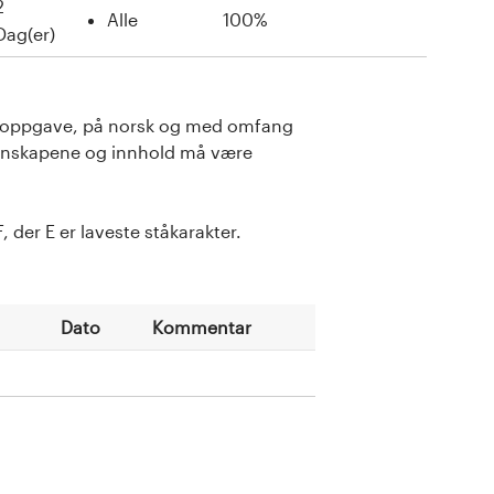
2
Alle
100%
Dag(er)
tt oppgave, på norsk og med omfang
unnskapene og innhold må være
 der E er laveste ståkarakter.
Dato
Kommentar