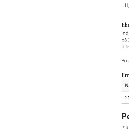
H
Ek
Ind
på 
til
Pre
Em
N
2
P
Ing