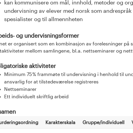
kan kommunisere om mål, innhold, metoder og orga
undervisning av elever med norsk som andrespråk
spesialister og til allmennheten
beids- og undervisningsformer
et er organisert som en kombinasjon av forelesninger på sa
taktiviteter mellom samlingene, bl.a. nettseminarer og nett
igatoriske aktiviteter
Minimum 75 % frammøte til undervisning i henhold til un
ansvarlig for at tilstedeværelse registreres
Nettseminarer
Ett individuelt skriftlig arbeid
samen
urderingsordning
Karakterskala
Gruppe/individuell