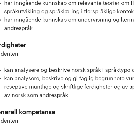
har inngående kunnskap om relevante teorier om f
språkutvikling og språklæring i flerspråklige kontek
har inngående kunnskap om undervisning og læring
andrespråk
rdigheter
udenten
kan analysere og beskrive norsk språk i språktypol
kan analysere, beskrive og gi faglig begrunnete vu
reseptive muntlige og skriftlige ferdigheter og av s
av norsk som andrespråk
nerell kompetanse
udenten