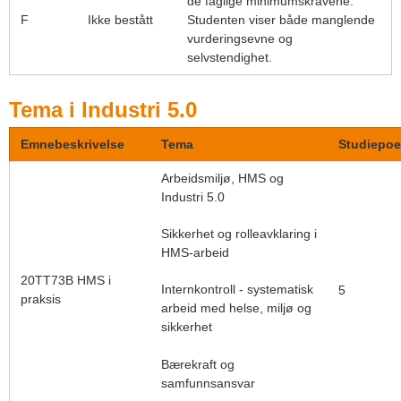
de faglige minimumskravene.
F
Ikke bestått
Studenten viser både manglende
vurderingsevne og
selvstendighet.
Tema i Industri 5.0
Emnebeskrivelse
Tema
Studiepo
Arbeidsmiljø, HMS og
Industri 5.0
Sikkerhet og rolleavklaring i
HMS-arbeid
20TT73B HMS i
Internkontroll - systematisk
5
praksis
arbeid med helse, miljø og
sikkerhet
Bærekraft og
samfunnsansvar