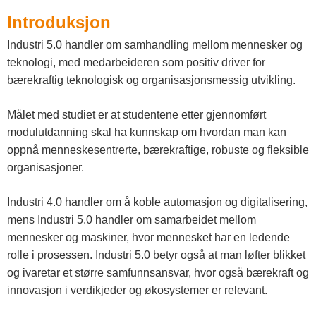
n
Introduksjon
n
Industri 5.0 handler om samhandling mellom mennesker og
l
teknologi, med medarbeideren som positiv driver for
a
bærekraftig teknologisk og organisasjonsmessig utvikling.
n
Målet med studiet er at studentene etter gjennomført
d
modulutdanning skal ha kunnskap om hvordan man kan
oppnå menneskesentrerte, bærekraftige, robuste og fleksible
e
organisasjoner.
t
Industri 4.0 handler om å koble automasjon og digitalisering,
mens Industri 5.0 handler om samarbeidet mellom
mennesker og maskiner, hvor mennesket har en ledende
rolle i prosessen. Industri 5.0 betyr også at man løfter blikket
og ivaretar et større samfunnsansvar, hvor også bærekraft og
innovasjon i verdikjeder og økosystemer er relevant.