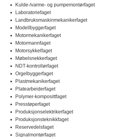
Kulde-/varme- og pumpemontørfaget
Laboratoriefaget
Landbruksmaskinmekanikerfaget
Modellbyggerfaget
Motormekanikerfaget
Motormannfaget
Motorsykkelfaget
Møbelsnekkerfaget
NDT-kontrollørfaget
Orgelbyggerfaget
Plastmekanikerfaget
Platearbeiderfaget
Polymer-komposittfaget
Presstøperfaget
Produksjonselektrikerfaget
Produksjonsteknikkfaget
Reservedelsfaget
Signalmontørfaget