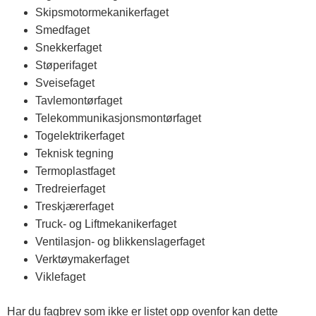
Skipsmotormekanikerfaget
Smedfaget
Snekkerfaget
Støperifaget
Sveisefaget
Tavlemontørfaget
Telekommunikasjonsmontørfaget
Togelektrikerfaget
Teknisk tegning
Termoplastfaget
Tredreierfaget
Treskjærerfaget
Truck- og Liftmekanikerfaget
Ventilasjon- og blikkenslagerfaget
Verktøymakerfaget
Viklefaget
Har du fagbrev som ikke er listet opp ovenfor kan dette