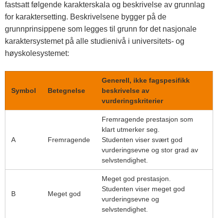
fastsatt følgende karakterskala og beskrivelse av grunnlag
for karaktersetting. Beskrivelsene bygger på de
grunnprinsippene som legges til grunn for det nasjonale
karaktersystemet på alle studienivå i universitets- og
høyskolesystemet:
Generell, ikke fagspesifikk
Symbol
Betegnelse
beskrivelse av
vurderingskriterier
Fremragende prestasjon som
klart utmerker seg.
A
Fremragende
Studenten viser svært god
vurderingsevne og stor grad av
selvstendighet.
Meget god prestasjon.
Studenten viser meget god
B
Meget god
vurderingsevne og
selvstendighet.