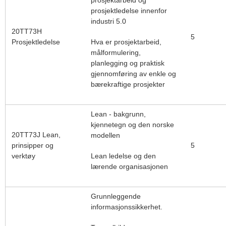
prosjektarbeid og
prosjektledelse innenfor
industri 5.0
20TT73H
5
Prosjektledelse
Hva er prosjektarbeid,
målformulering,
planlegging og praktisk
gjennomføring av enkle og
bærekraftige prosjekter
Lean - bakgrunn,
kjennetegn og den norske
20TT73J Lean,
modellen
prinsipper og
5
verktøy
Lean ledelse og den
lærende organisasjonen
Grunnleggende
informasjonssikkerhet.