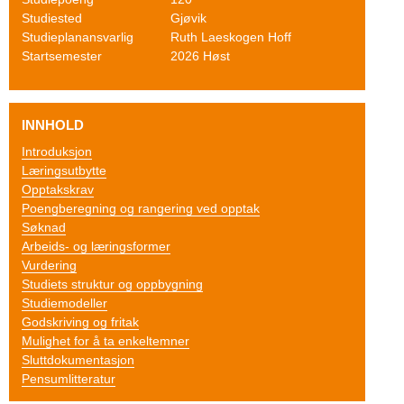
o
Studiested
Gjøvik
g
Studieplanansvarlig
Ruth Laeskogen Hoff
Startsemester
2026 Høst
F
a
INNHOLD
g
Introduksjon
s
Læringsutbytte
Opptakskrav
k
Poengberegning og rangering ved opptak
Søknad
o
Arbeids- og læringsformer
Vurdering
l
Studiets struktur og oppbygning
e
Studiemodeller
Godskriving og fritak
n
Mulighet for å ta enkeltemner
Sluttdokumentasjon
I
Pensumlitteratur