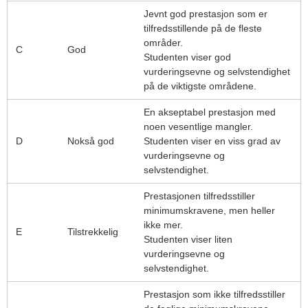
Jevnt god prestasjon som er
tilfredsstillende på de fleste
områder.
C
God
Studenten viser god
vurderingsevne og selvstendighet
på de viktigste områdene.
En akseptabel prestasjon med
noen vesentlige mangler.
D
Nokså god
Studenten viser en viss grad av
vurderingsevne og
selvstendighet.
Prestasjonen tilfredsstiller
minimumskravene, men heller
ikke mer.
E
Tilstrekkelig
Studenten viser liten
vurderingsevne og
selvstendighet.
Prestasjon som ikke tilfredsstiller