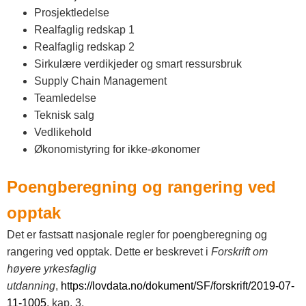
Prosjektledelse
Realfaglig redskap 1
Realfaglig redskap 2
Sirkulære verdikjeder og smart ressursbruk
Supply Chain Management
Teamledelse
Teknisk salg
Vedlikehold
Økonomistyring for ikke-økonomer
Poengberegning og rangering ved
opptak
Det er fastsatt nasjonale regler for poengberegning og
rangering ved opptak. Dette er beskrevet i
Forskrift om
høyere yrkesfaglig
utdanning
,
https://lovdata.no/dokument/SF/forskrift/2019-07-
11-1005
, kap. 3.