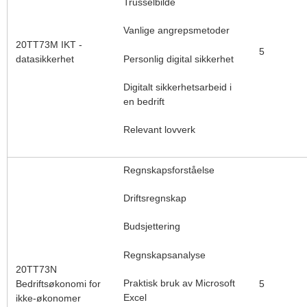
Trusselbilde
Vanlige angrepsmetoder
20TT73M IKT -
5
datasikkerhet
Personlig digital sikkerhet
Digitalt sikkerhetsarbeid i
en bedrift
Relevant lovverk
Regnskapsforståelse
Driftsregnskap
Budsjettering
Regnskapsanalyse
20TT73N
Praktisk bruk av Microsoft
Bedriftsøkonomi for
5
Excel
ikke-økonomer