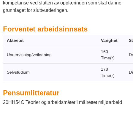
kompetanse ved slutten av opplæringen som skal danne
grunnlaget for sluttvurderingen.
Forventet arbeidsinnsats
Aktivitet
Varighet
S
160
Undervisning/veiledning
De
Time(r)
178
Selvstudium
De
Time(r)
Pensumlitteratur
20HH54C Teorier og arbeidsmåter i målrettet miljøarbeid