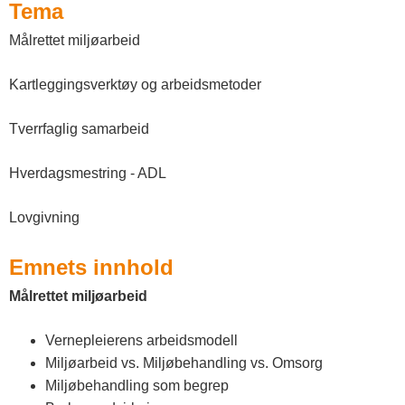
n
Tema
n
Målrettet miljøarbeid
l
Kartleggingsverktøy og arbeidsmetoder
a
Tverrfaglig samarbeid
n
d
Hverdagsmestring - ADL
e
Lovgivning
t
Emnets innhold
Målrettet miljøarbeid
Vernepleierens arbeidsmodell
Miljøarbeid vs. Miljøbehandling vs. Omsorg
Miljøbehandling som begrep