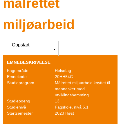
målrettet
o
l
g
d
miljøarbeid
F
i
n
a
g
g
V
Oppstart
i
s
s
EMNEBESKRIVELSE
k
Fagområde
Helsefag
o
Emnekode
20HH54C
Studieprogram
Målrettet miljøarbeid knyttet til
l
mennesker med
utviklingshemming
e
Studiepoeng
13
Studienivå
Fagskole, nivå 5.1
n
Startsemester
2023 Høst
I