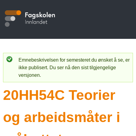
Hopp
til
S
hovedinnhold
t
u
d
i
Emnebeskrivelsen for semesteret du ønsket å se, er
S
ikke publisert. Du ser nå den sist tilgjengelige
e
t
versjonen.
a
k
20HH54C Teorier
t
a
u
t
s
og arbeidsmåter i
a
m
l
e