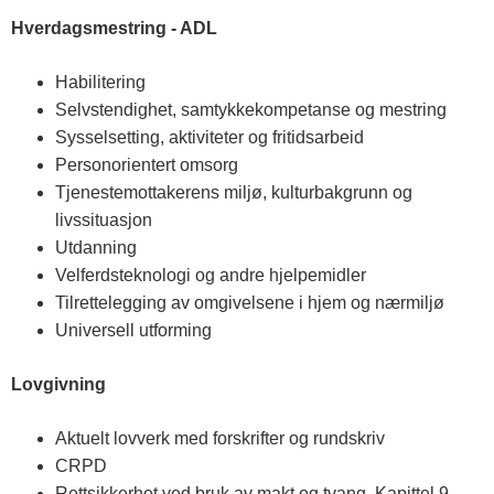
Hverdagsmestring - ADL
Habilitering
Selvstendighet, samtykkekompetanse og mestring
Sysselsetting, aktiviteter og fritidsarbeid
Personorientert omsorg
Tjenestemottakerens miljø, kulturbakgrunn og
livssituasjon
Utdanning
Velferdsteknologi og andre hjelpemidler
Tilrettelegging av omgivelsene i hjem og nærmiljø
Universell utforming
Lovgivning
Aktuelt lovverk med forskrifter og rundskriv
CRPD
Rettsikkerhet ved bruk av makt og tvang, Kapittel 9