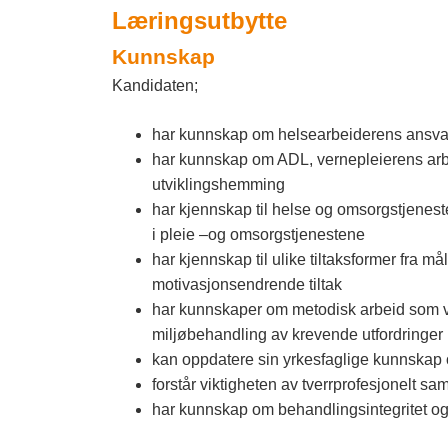
Læringsutbytte
Kunnskap
Kandidaten;
har kunnskap om helsearbeiderens ansvar
har kunnskap om ADL, vernepleierens arbe
utviklingshemming
har kjennskap til helse og omsorgstjeneste
i pleie –og omsorgstjenestene
har kjennskap til ulike tiltaksformer fra m
motivasjonsendrende tiltak
har kunnskaper om metodisk arbeid som vari
miljøbehandling av krevende utfordringer
kan oppdatere sin yrkesfaglige kunnskap og 
forstår viktigheten av tverrprofesjonelt s
har kunnskap om behandlingsintegritet og 