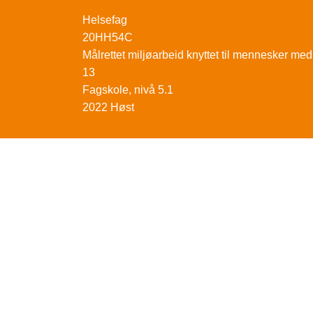
Helsefag
20HH54C
Målrettet miljøarbeid knyttet til mennesker m
13
Fagskole, nivå 5.1
2022 Høst