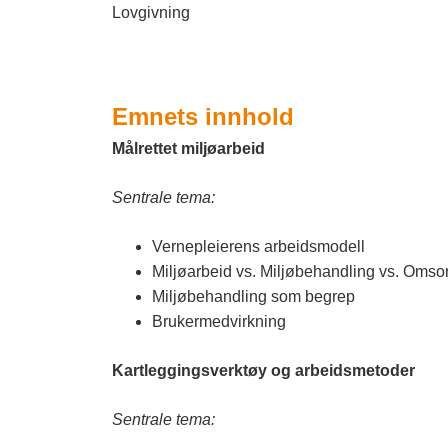
n
Lovgivning
n
l
a
Emnets innhold
n
Målrettet miljøarbeid
d
Sentrale tema:
e
Vernepleierens arbeidsmodell
t
Miljøarbeid vs. Miljøbehandling vs. Omso
Miljøbehandling som begrep
Brukermedvirkning
Kartleggingsverktøy og arbeidsmetoder
Sentrale tema: