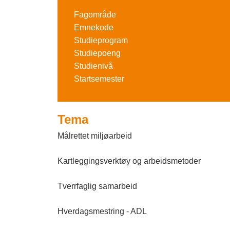
o
Fagområde
g
Emnekode
F
Studieprogram
Studiepoeng
a
Studienivå
g
Startsemester
s
k
Tema
o
Målrettet miljøarbeid
l
Kartleggingsverktøy og arbeidsmetoder
e
Tverrfaglig samarbeid
n
I
Hverdagsmestring - ADL