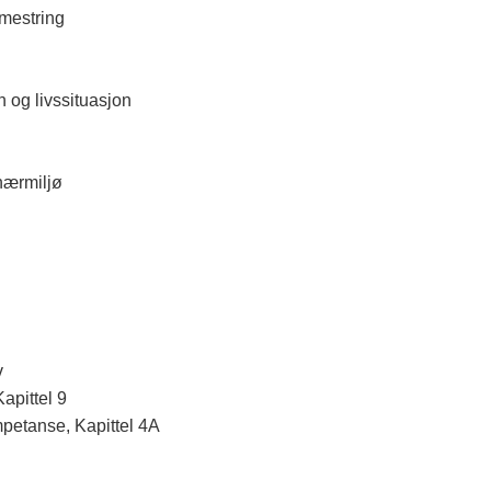
mestring
 og livssituasjon
nærmiljø
v
apittel 9
mpetanse, Kapittel 4A