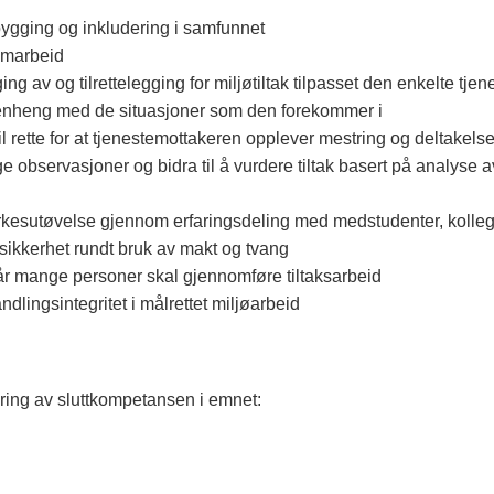
sbygging og inkludering i samfunnet
samarbeid
ng av og tilrettelegging for miljøtiltak tilpasset den enkelte tje
sammenheng med de situasjoner som den forekommer i
il rette for at tjenestemottakeren opplever mestring og deltakels
ge observasjoner og bidra til å vurdere tiltak basert på analyse
 yrkesutøvelse gjennom erfaringsdeling med medstudenter, kolleg
tssikkerhet rundt bruk av makt og tvang
når mange personer skal gjennomføre tiltaksarbeid
dlingsintegritet i målrettet miljøarbeid
ring av sluttkompetansen i emnet: