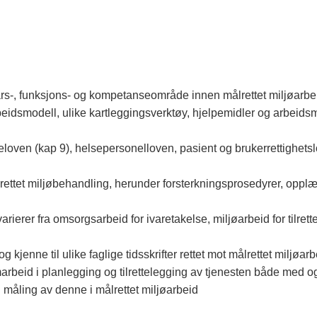
s-, funksjons- og kompetanseområde innen målrettet miljøarbe
idsmodell, ulike kartleggingsverktøy, hjelpemidler og arbeid
loven (kap 9), helsepersonelloven, pasient og brukerrettighetslo
ålrettet miljøbehandling, herunder forsterkningsprosedyrer, opplær
erer fra omsorgsarbeid for ivaretakelse, miljøarbeid for tilrette
kjenne til ulike faglige tidsskrifter rettet mot målrettet miljøar
amarbeid i planlegging og tilrettelegging av tjenesten både med og
måling av denne i målrettet miljøarbeid