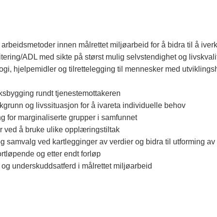
rbeidsmetoder innen målrettet miljøarbeid for å bidra til å iverks
itering/ADL med sikte på størst mulig selvstendighet og livskval
 hjelpemidler og tilrettelegging til mennesker med utviklingshem
erksbygging rundt tjenestemottakeren
runn og livssituasjon for å ivareta individuelle behov
ing for marginaliserte grupper i samfunnet
er ved å bruke ulike opplæringstiltak
og samvalg ved kartlegginger av verdier og bidra til utforming av 
ortløpende og etter endt forløp
og underskuddsatferd i målrettet miljøarbeid