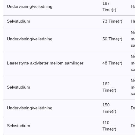
187
Undervisning/veiledning
He
Time(r)
Selvstudium
73 Time(r)
He
Ne
Undervisning/veiledning
50 Time(r)
m
sa
Ne
Lærerstyrte aktiviteter mellom samlinger
48 Time(r)
m
sa
Ne
162
Selvstudium
m
Time(r)
sa
150
Undervisning/veiledning
De
Time(r)
110
Selvstudium
De
Time(r)