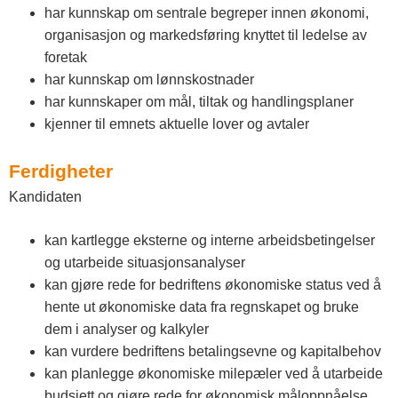
n
har kunnskap om sentrale begreper innen økonomi,
n
organisasjon og markedsføring knyttet til ledelse av
foretak
l
har kunnskap om lønnskostnader
a
har kunnskaper om mål, tiltak og handlingsplaner
kjenner til emnets aktuelle lover og avtaler
n
d
Ferdigheter
Kandidaten
e
t
kan kartlegge eksterne og interne arbeidsbetingelser
og utarbeide situasjonsanalyser
kan gjøre rede for bedriftens økonomiske status ved å
hente ut økonomiske data fra regnskapet og bruke
dem i analyser og kalkyler
kan vurdere bedriftens betalingsevne og kapitalbehov
kan planlegge økonomiske milepæler ved å utarbeide
budsjett og gjøre rede for økonomisk måloppnåelse