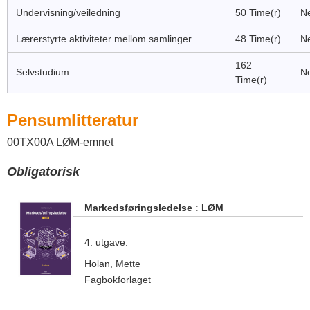
Undervisning/veiledning
50 Time(r)
Ne
Lærerstyrte aktiviteter mellom samlinger
48 Time(r)
Ne
162
Selvstudium
Ne
Time(r)
Pensumlitteratur
00TX00A LØM-emnet
Obligatorisk
Markedsføringsledelse : LØM
4. utgave.
Holan, Mette
Fagbokforlaget