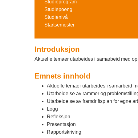
o
Studieprogram
Studiepoeng
g
Studienivå
F
Startsemester
a
g
Introduksjon
s
Aktuelle temaer utarbeides i samarbeid med oppd
k
Emnets innhold
o
Aktuelle temaer utarbeides i samarbeid me
l
Utarbeidelse av rammer og problemstilling
Utarbeidelse av framdriftsplan for egne ar
e
Logg
n
Refleksjon
Presentasjon
I
Rapportskriving