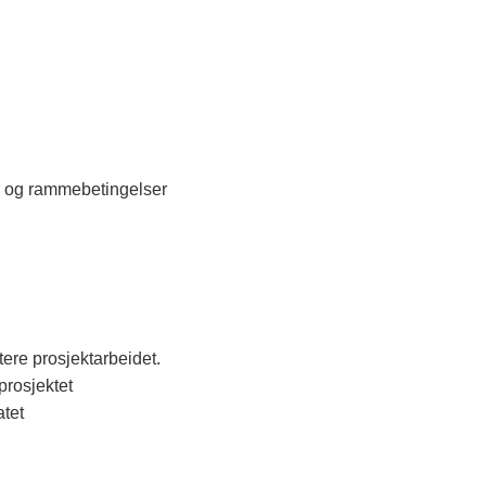
er og rammebetingelser
tere prosjektarbeidet.
prosjektet
atet