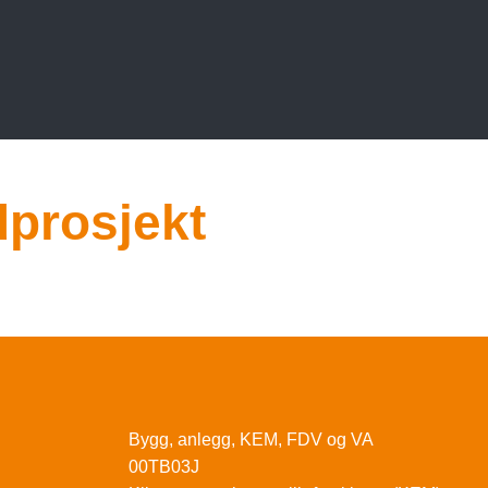
prosjekt
Bygg, anlegg, KEM, FDV og VA
00TB03J