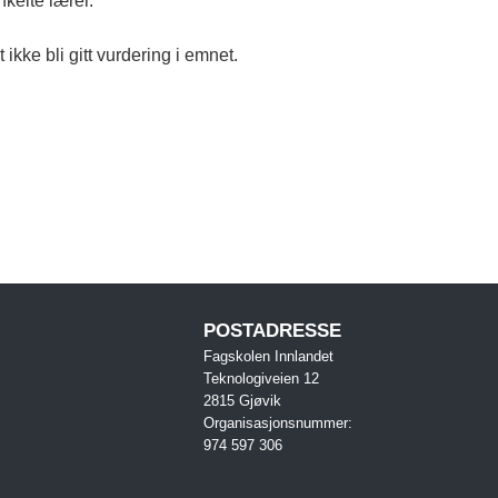
kelte lærer.
ikke bli gitt vurdering i emnet.
POSTADRESSE
Fagskolen Innlandet
Teknologiveien 12
2815 Gjøvik
Organisasjonsnummer:
974 597 306