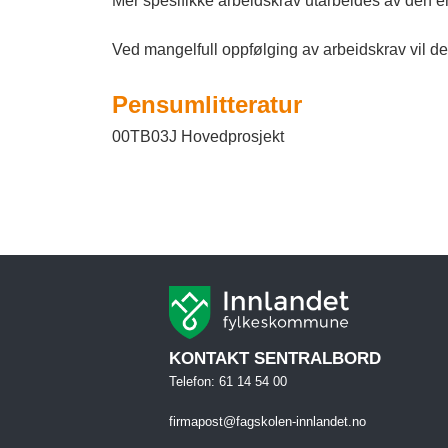
Mer spesifikke arbeidskrav utarbeides av den en
Ved mangelfull oppfølging av arbeidskrav vil det 
Pensumlitteratur
00TB03J Hovedprosjekt
KONTAKT SENTRALBORD
Telefon: 61 14 54 00
firmapost@fagskolen-innlandet.no