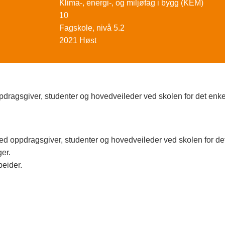
Klima-, energi-, og miljøfag i bygg (KEM)
10
Fagskole, nivå 5.2
2021 Høst
ragsgiver, studenter og hovedveileder ved skolen for det enkel
d oppdragsgiver, studenter og hovedveileder ved skolen for det 
er.
beider.