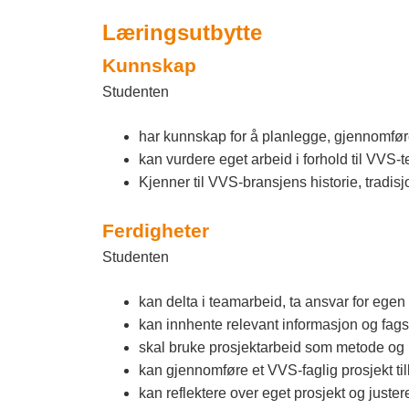
n
Læringsutbytte
n
Kunnskap
l
Studenten
a
n
har kunnskap for å planlegge, gjennomfør
kan vurdere eget arbeid i forhold til VVS
d
Kjenner til VVS-bransjens historie, tradis
e
Ferdigheter
t
Studenten
kan delta i teamarbeid, ta ansvar for egen
kan innhente relevant informasjon og fags
skal bruke prosjektarbeid som metode og 
kan gjennomføre et VVS-faglig prosjekt til
kan reflektere over eget prosjekt og juster