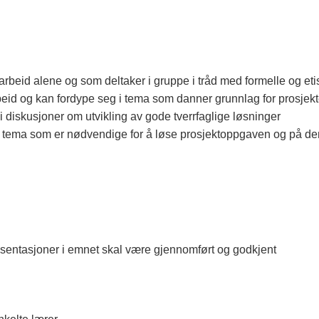
rbeid alene og som deltaker i gruppe i tråd med formelle og etis
arbeid og kan fordype seg i tema som danner grunnlag for prosjek
i diskusjoner om utvikling av gode tverrfaglige løsninger
lle tema som er nødvendige for å løse prosjektoppgaven og på d
resentasjoner i emnet skal være gjennomført og godkjent